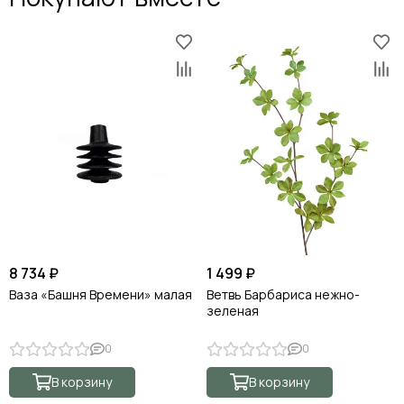
8 734 ₽
1 499 ₽
Ваза «Башня Времени» малая
Ветвь Барбариса нежно-
зеленая
0
0
В корзину
В корзину