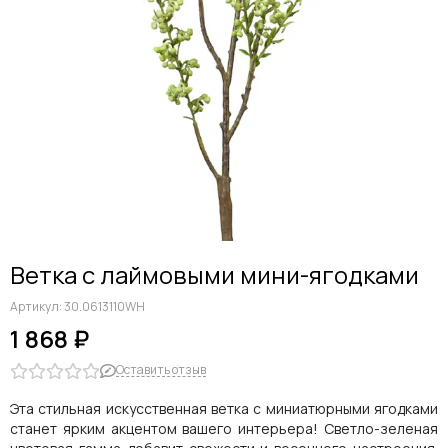
Дельфиниумы
Каллы
Гиацинты
Амариллисы
Гипсофилы
Лилии
Георгины
Альстромерии
Анемоны
Астровые
Гвоздики
Ветка с лаймовыми мини-ягодками
Ранункулюсы
Гладиолусы
Артикул:
30.0613110WH
Другие цветы
1 868 ₽
Космеи, ромашки
Оставить отзыв
Эта стильная искусственная ветка с миниатюрными ягодками
станет ярким акцентом вашего интерьера! Светло-зеленая