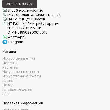
Заказать звонок
shop@elochkivdom.ru
МО, Королёв, ул. Силикатная, 74
Пн-Вс: с 10 до 18 часов
ИП Губенко Дмитрий Игоревич
ИНН:
772791266706
ОГРН:
318502900015615
WhatsApp
Telegram
Каталог
Искусственные Туи
Деревья
Растения
Искусственные цветы
Искусственные букеты
Кашпо
Декор
Готовые решения
SALE
Полезная информация
Полезные статьи