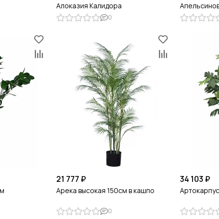
Алоказия Калидора
Апельсинов
0
21 777 ₽
34 103 ₽
см
Арека высокая 150см в кашпо
Артокарпус
0