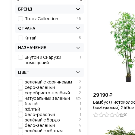
БРЕНД
Treez Collection
45
СТРАНА
Китай
5
НАЗНАЧЕНИЕ
Внутри и Снаружи
1
помещений
ЦВЕТ
зеленый с коричневым
2
серо-зелёный
8
серебристо-зелёный
2
29 190 ₽
натуральный зелёный
125
Бамбук (Листоколо
белый
1
бамбуковый) 240см
жёлтый
1
бело-розовый
1
0
зелёный с бордо
2
бело-зелёный
4
зелёный с жёлтым
8