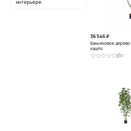
интерьере.
36 546 ₽
Баньяновое дерево 
кашпо
0