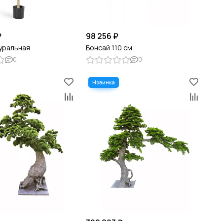
₽
98 256 ₽
уральная
Бонсай 110 см
0
0