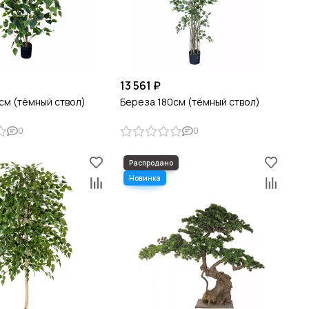
13 561 ₽
см (тёмный ствол)
Береза 180см (тёмный ствол)
0
0