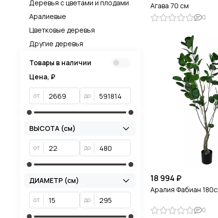
Деревья с цветами и плодами
Агава 70 см
Аралиевые
0
Цветковые деревья
Другие деревья
Товары в наличии
Цена, ₽
от
до
ВЫСОТА (см)
от
до
18 994 ₽
ДИАМЕТР (см)
Аралия Фабиан 180
от
до
0