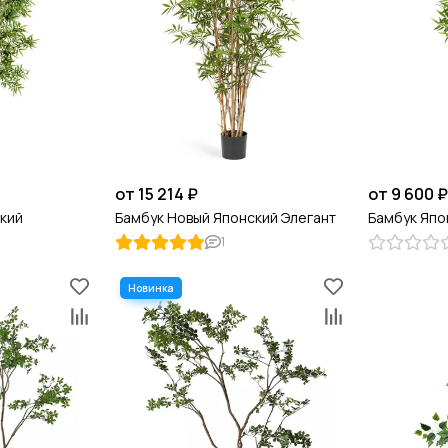
от 15 214 ₽
от 9 600 
кий
Бамбук Новый Японский Элегант
Бамбук Япо
1