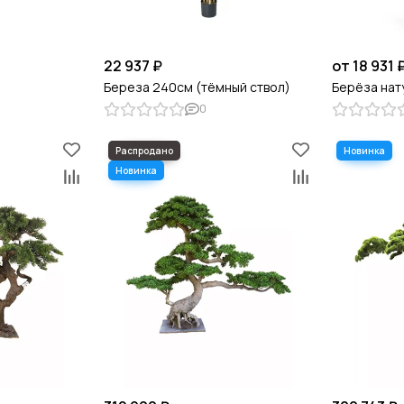
22 937 ₽
от 18 931 
Береза 240см (тёмный ствол)
Берёза нат
0