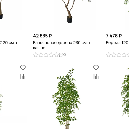
42 835 ₽
7 478 ₽
220 см в
Баньяновое дерево 230 см в
Береза 120
кашпо
0