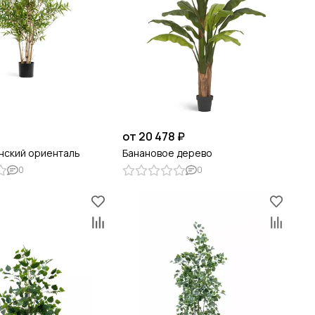
₽
от 20 478 ₽
нский ориенталь
Банановое дерево
0
0