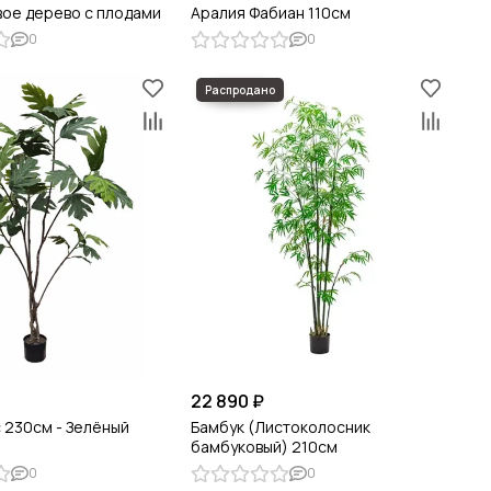
ое дерево с плодами
Аралия Фабиан 110см
0
0
22 890 ₽
 230см - Зелёный
Бамбук (Листоколосник
бамбуковый) 210см
0
0