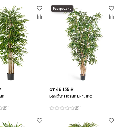
₽
от 46 135 ₽
ый
Бамбук Новый Биг Лиф
0
0