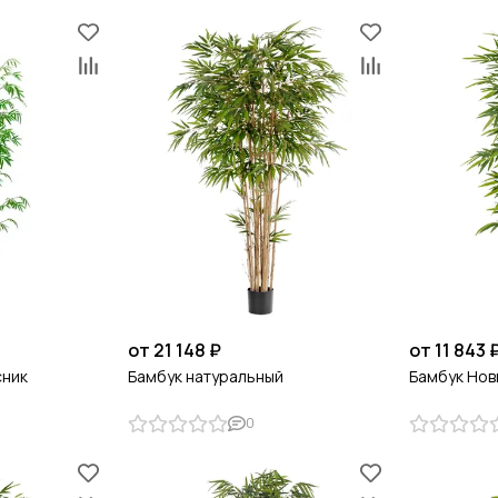
от 21 148 ₽
от 11 843 
сник
Бамбук натуральный
Бамбук Нов
0