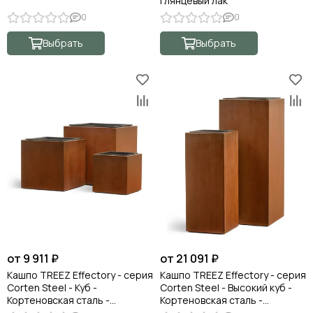
глянцевый лак
0
0
Выбрать
Выбрать
от 9 911 ₽
от 21 091 ₽
Кашпо TREEZ Effectory - серия
Кашпо TREEZ Effectory - серия
Corten Steel - Куб -
Corten Steel - Высокий куб -
Кортеновская сталь -
Кортеновская сталь -
Бархатистая окись
Бархатистая окись