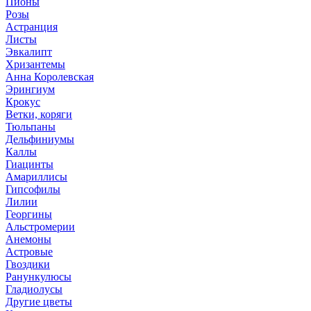
Пионы
Розы
Астранция
Листы
Эвкалипт
Хризантемы
Анна Королевская
Эрингиум
Крокус
Ветки, коряги
Тюльпаны
Дельфиниумы
Каллы
Гиацинты
Амариллисы
Гипсофилы
Лилии
Георгины
Альстромерии
Анемоны
Астровые
Гвоздики
Ранункулюсы
Гладиолусы
Другие цветы