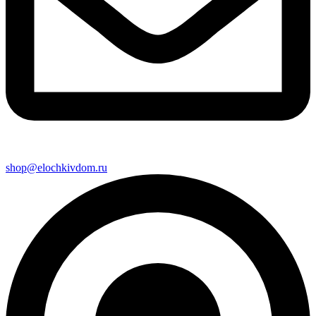
shop@elochkivdom.ru