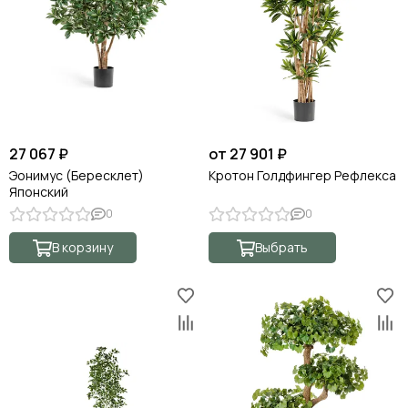
27 067 ₽
от 27 901 ₽
Эонимус (Бересклет)
Кротон Голдфингер Рефлекса
Японский
0
0
В корзину
Выбрать