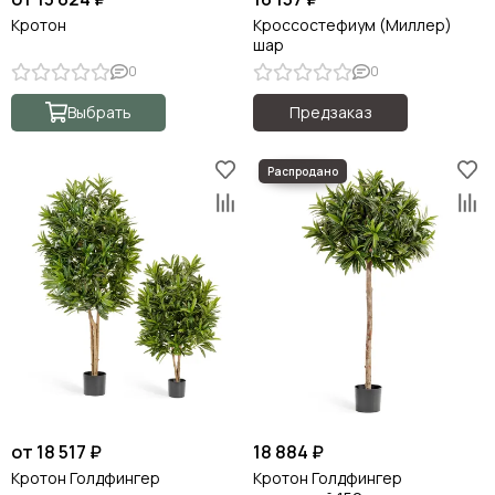
Кротон
Кроссостефиум (Миллер)
шар
0
0
Выбрать
Предзаказ
от 18 517 ₽
18 884 ₽
Кротон Голдфингер
Кротон Голдфингер