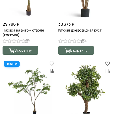
29 796 ₽
30 373 ₽
Пахира на витом стволе
Клузия древовидная куст
(косичка)
0
0
В корзину
В корзину