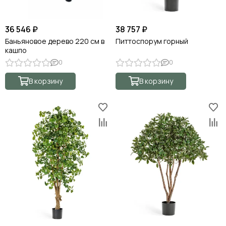
36 546 ₽
38 757 ₽
Баньяновое дерево 220 см в
Питтоспорум горный
кашпо
0
0
В корзину
В корзину