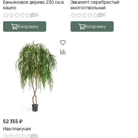
Баньяновое дерево 230 см в
Эвкалипт серебристый
кашпо
многоствольный
0
0
В корзину
В корзину
52 355 ₽
Ива плакучая
0