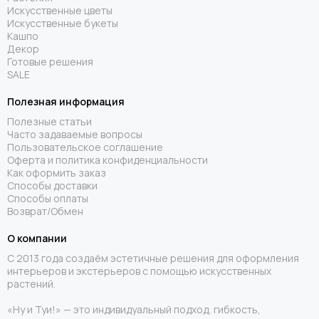
Почему выбирают нас:
Искусственные цветы
Искусственные букеты
Высокое качество:
Наши
премиальные искусственные
Кашпо
лиственные деревья
изготовлены из современных
Декор
материалов, точно имитирующих натуральные растения,
Готовые решения
что обеспечивает их реалистичный внешний вид и
SALE
долговечность.
Полезная информация
Широкий ассортимент:
Предлагаем разнообразие
Полезные статьи
моделей и размеров для удовлетворения любых
Часто задаваемые вопросы
дизайнерских задумок и потребностей.
Пользовательское соглашение
Оферта и политика конфиденциальности
Индивидуальный подход:
Возможность подбора дерева
Как оформить заказ
Способы доставки
с учётом ваших предпочтений и особенностей интерьера,
Способы оплаты
а также изготовление на заказ по индивидуальным
Возврат/Обмен
параметрам.
О компании
Доставка по всей России:
Обеспечиваем быструю и
надёжную доставку в любой регион страны, гарантируя
С 2013 года создаём эстетичные решения для оформления
интерьеров и экстерьеров с помощью искусственных
сохранность товара при транспортировке.
растений.
Если вы хотите
купить искусственные лиственные деревья
«Ну и Туи!» — это индивидуальный подход, гибкость,
в Москве
или другом городе, ознакомьтесь с нашим