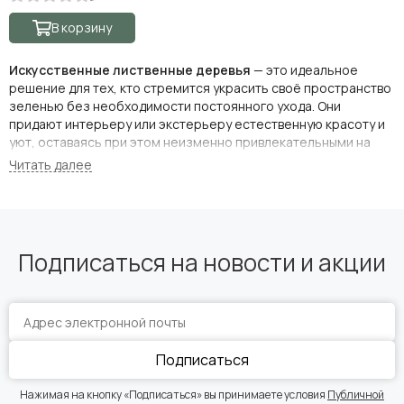
В корзину
Искусственные лиственные деревья
— это идеальное
решение для тех, кто стремится украсить своё пространство
зеленью без необходимости постоянного ухода. Они
придают интерьеру или экстерьеру естественную красоту и
уют, оставаясь при этом неизменно привлекательными на
протяжении многих лет.
Преимущества искусственных лиственных деревьев:
Минимальный уход:
Не требуют полива, обрезки или
специальных условий освещения, что делает их
Подписаться на новости и акции
подходящими для любых помещений и условий.
Долговечность:
Сохраняют первоначальный вид на
протяжении длительного времени, не выцветая и не
деформируясь.
Подписаться
Гипоаллергенность:
Безопасны для людей, склонных к
аллергическим реакциям, и не привлекают насекомых.
Нажимая на кнопку «Подписаться» вы принимаете условия
Публичной