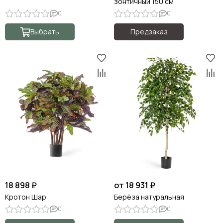
зонтичный 150 см
0
0
Выбрать
Предзаказ
18 898 ₽
от 18 931 ₽
Кротон Шар
Берёза натуральная
0
0