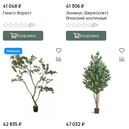
41 048 ₽
41 306 ₽
Гинкго Форест
Эонимус (Бересклет)
Японский зонтичный
0
0
В корзину
В корзину
42 835 ₽
47 032 ₽