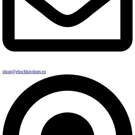
shop@elochkivdom.ru