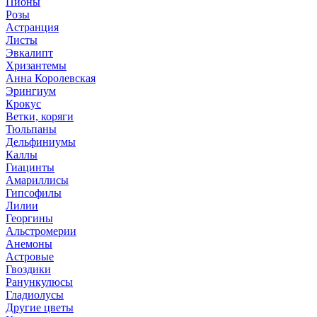
Пионы
Розы
Астранция
Листы
Эвкалипт
Хризантемы
Анна Королевская
Эрингиум
Крокус
Ветки, коряги
Тюльпаны
Дельфиниумы
Каллы
Гиацинты
Амариллисы
Гипсофилы
Лилии
Георгины
Альстромерии
Анемоны
Астровые
Гвоздики
Ранункулюсы
Гладиолусы
Другие цветы