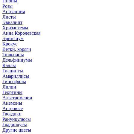
Пионы
Розы
Астранция
Листы
Эвкалипт
Хризантемы
Анна Королевская
Эрингиум
Крокус
Ветки, коряги
Тюльпаны
Дельфиниумы
Каллы
Гиацинты
Амариллисы
Гипсофилы
Лилии
Георгины
Альстромерии
Анемоны
Астровые
Гвоздики
Ранункулюсы
Гладиолусы
Другие цветы