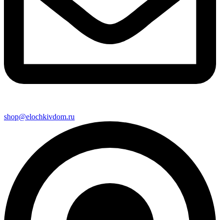
shop@elochkivdom.ru