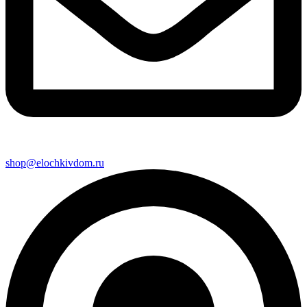
shop@elochkivdom.ru