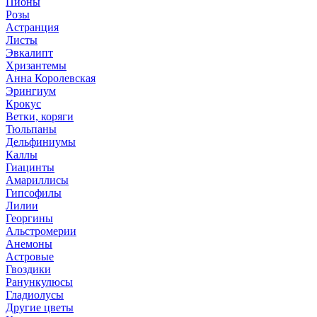
Пионы
Розы
Астранция
Листы
Эвкалипт
Хризантемы
Анна Королевская
Эрингиум
Крокус
Ветки, коряги
Тюльпаны
Дельфиниумы
Каллы
Гиацинты
Амариллисы
Гипсофилы
Лилии
Георгины
Альстромерии
Анемоны
Астровые
Гвоздики
Ранункулюсы
Гладиолусы
Другие цветы