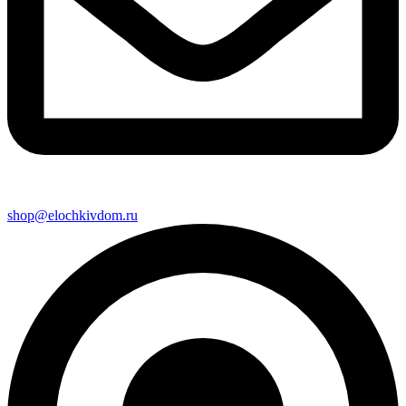
shop@elochkivdom.ru