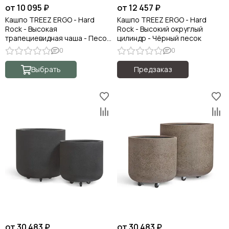
от 10 095 ₽
от 12 457 ₽
Кашпо TREEZ ERGO - Hard
Кашпо TREEZ ERGO - Hard
Rock - Высокая
Rock - Высокий округлый
трапециевидная чаша - Песок
цилиндр - Чёрный песок
серый беж
0
0
Выбрать
Предзаказ
от 30 483 ₽
от 30 483 ₽