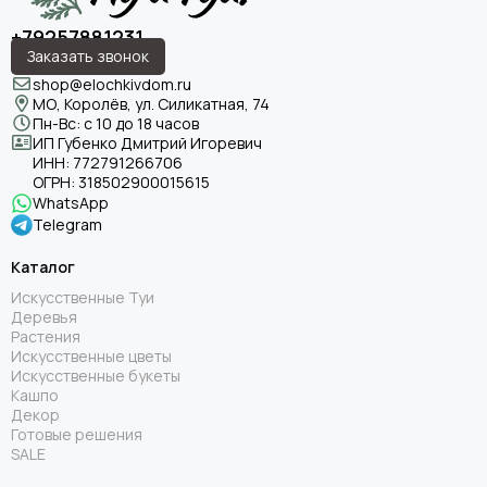
+79257881231
Заказать звонок
shop@elochkivdom.ru
МО, Королёв, ул. Силикатная, 74
Пн-Вс: с 10 до 18 часов
ИП Губенко Дмитрий Игоревич
ИНН:
772791266706
ОГРН:
318502900015615
WhatsApp
Telegram
Каталог
Искусственные Туи
Деревья
Растения
Искусственные цветы
Искусственные букеты
Кашпо
Декор
Готовые решения
SALE