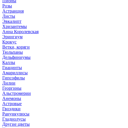
Пионы
Розы
Астранция
Листы
Эвкалипт
Хризантемы
Анна Королевская
Эрингиум
Крокус
Ветки, коряги
Тюльпаны
Дельфиниумы
Каллы
Гиацинты
Амариллисы
Гипсофилы
Лилии
Георгины
Альстромерии
Анемоны
Астровые
Гвоздики
Ранункулюсы
Гладиолусы
Другие цветы