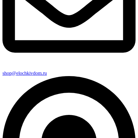
shop@elochkivdom.ru