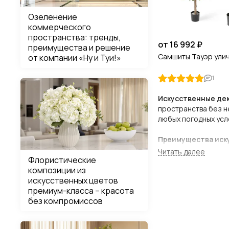
Озеленение
коммерческого
пространства: тренды,
от 16 992 ₽
преимущества и решение
Самшиты Тауэр ули
от компании «Ну и Туи!»
1
Искусственные де
пространства без н
любых погодных усл
Преимущества иск
Флористические
Устойчивость к
композиции из
температур, поз
искусственных цветов
премиум-класса – красота
Минимальный у
без компромиссов
Долговечность: