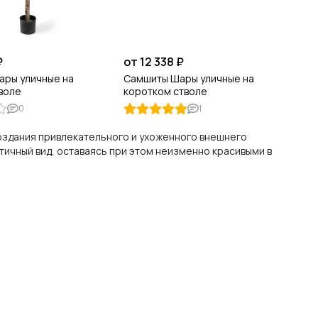
₽
от 12 338 ₽
ары уличные на
Самшиты Шары уличные на
воле
коротком стволе
0
1
оздания привлекательного и ухоженного внешнего
ичный вид, оставаясь при этом неизменно красивыми в
ту от ультрафиолетовых лучей, влаги и перепадов
д.
о экономит ваше время и ресурсы.
рок службы без потери декоративных свойств.