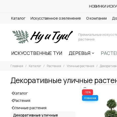
НОВИНКИ ИСКУС
Каталог
Искусственное озеленение
О компании
До
Премиальные искусст
растения
ИСКУССТВЕННЫЕ ТУИ
ДЕРЕВЬЯ
РАСТЕ
Главная
Каталог
Растения
Уличные растения
Декоративн
Декоративные уличные расте
−10%
Каталог
Растения
Уличные растения
Декоративные уличные