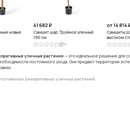
41 682 ₽
от 14 814 
чные новые
Самшит шар Тройной уличный
Самшиты Ш
190 см
высоком ст
0
коративные уличные растения
— это идеальное решение для с
еобходимости постоянного ухода. Они придают территории эстет
овиях.
усственных декоративных уличных растений:
 погодным условиям:
Специальные материалы обеспечивают защи
воляя растениям сохранять насыщенный цвет и форму круглый го
ход:
Не требуют полива, обрезки или подкормки, что значительн
Высококачественные материалы гарантируют продолжительный с