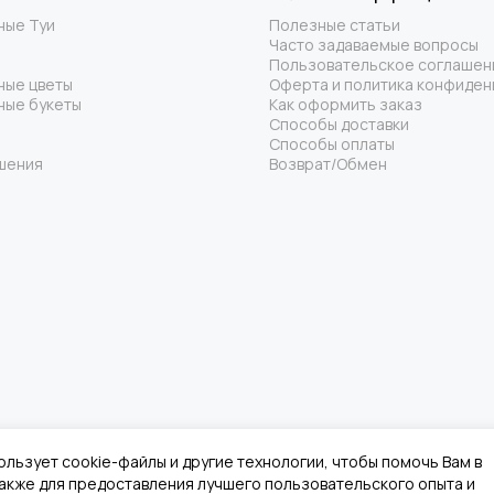
ные Туи
Полезные статьи
ть искусственные декоративные уличные растения в Москве
Часто задаваемые вопросы
твенные декоративные уличные растения с доставкой
, чтобы
Пользовательское соглашен
ные цветы
Оферта и политика конфиден
ные букеты
Как оформить заказ
коративные уличные растения
станут изысканным украшением в
Способы доставки
тва, привнося в него гармонию и красоту природы без лишних за
Способы оплаты
шения
Возврат/Обмен
ользует cookie-файлы и другие технологии, чтобы помочь Вам в
 также для предоставления лучшего пользовательского опыта и