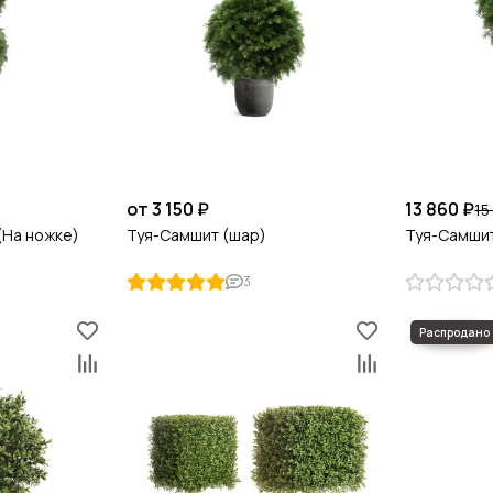
от 3 150 ₽
13 860 ₽
15
(На ножке)
Туя-Самшит (шар)
Туя-Самшит
3