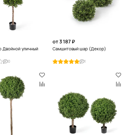
от 3 187 ₽
р Двойной уличный
Самшитовый шар (Декор)
0
1