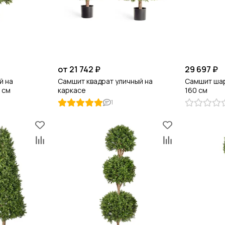
от 21 742 ₽
29 697 ₽
й на
Самшит квадрат уличный на
Самшит ша
 см
каркасе
160 см
1