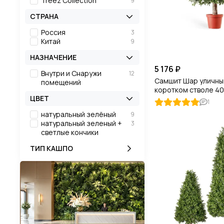
Treez Collection
9
СТРАНА
Россия
3
Китай
9
НАЗНАЧЕНИЕ
5 176 ₽
Внутри и Снаружи
12
Самшит Шар уличны
помещений
коротком стволе 40
ЦВЕТ
1
натуральный зелёный
9
натуральный зеленый +
3
светлые кончики
ТИП КАШПО