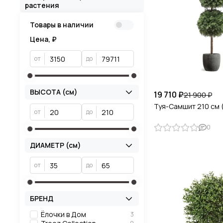
растения
Товары в наличии
Цена, ₽
от
до
ВЫСОТА (см)
19 710 ₽
21 900 ₽
Туя-Самшит 210 см 
от
до
0
ДИАМЕТР (см)
от
до
БРЕНД
Ёлочки в Дом
3