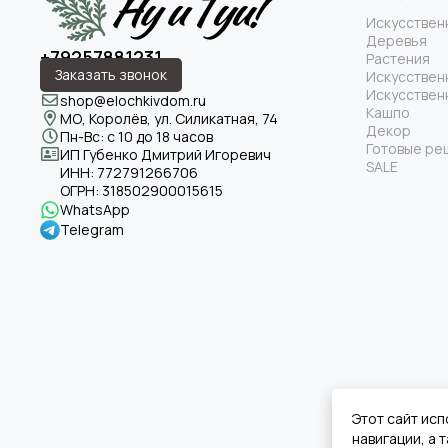
Искусствен
Если вы хотите
купи
Деревья
+79257881231
предлагаем
искусс
Растения
Заказать звонок
Искусствен
Искусствен
Искусственные де
shop@elochkivdom.ru
Кашпо
внешнего пространс
МО, Королёв, ул. Силикатная, 74
Декор
Пн-Вс: с 10 до 18 часов
Готовые ре
ИП Губенко Дмитрий Игоревич
SALE
ИНН:
772791266706
ОГРН:
318502900015615
WhatsApp
Telegram
Этот сайт исп
навигации, а