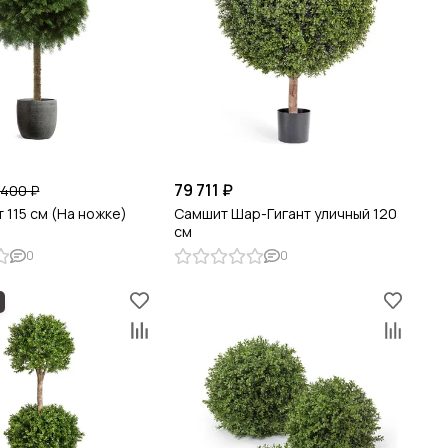
79 711 ₽
 400 ₽
 115 см (На ножке)
Самшит Шар-Гигант уличный 120
см
0
0