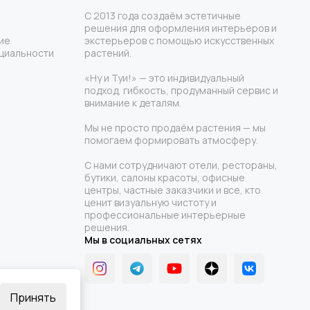
С 2013 года создаём эстетичные
или другом городе, ознакомьтесь с нашим каталогом. Мы
решения для оформления интерьеров и
 вы могли украсить своё пространство без лишних хлопот.
ие
экстерьеров с помощью искусственных
циальности
растений.
ашего сада, террасы, балкона или любого другого
«Ну и Туи!» — это индивидуальный
бот.
подход, гибкость, продуманный сервис и
внимание к деталям.
Мы не просто продаём растения — мы
помогаем формировать атмосферу.
С нами сотрудничают отели, рестораны,
бутики, салоны красоты, офисные
центры, частные заказчики и все, кто
ценит визуальную чистоту и
профессиональные интерьерные
решения.
Мы в социальных сетях
Принять