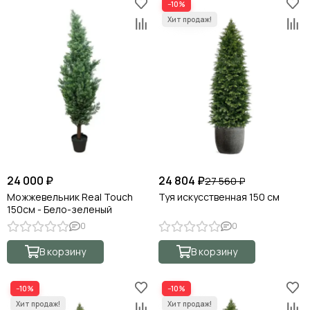
−10%
24 000 ₽
24 804 ₽
27 560 ₽
Можжевельник Real Touch
Туя искусственная 150 см
150см - Бело-зеленый
0
0
В корзину
В корзину
−10%
−10%