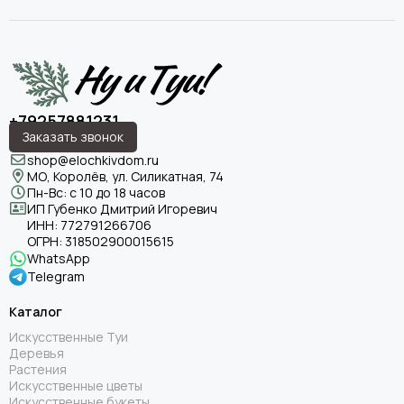
+79257881231
Заказать звонок
shop@elochkivdom.ru
МО, Королёв, ул. Силикатная, 74
Пн-Вс: с 10 до 18 часов
ИП Губенко Дмитрий Игоревич
ИНН:
772791266706
ОГРН:
318502900015615
WhatsApp
Telegram
Каталог
Искусственные Туи
Деревья
Растения
Искусственные цветы
Искусственные букеты