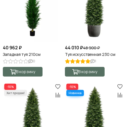
40 962 ₽
44 010 ₽
48 900 ₽
Западная туя 210см
Туя искусственная 230 см
0
1
В корзину
В корзину
−10%
−10%