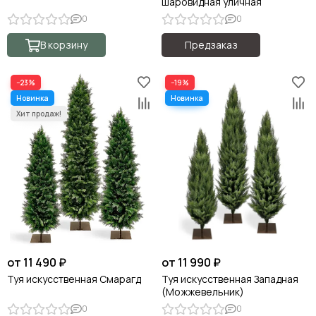
шаровидная уличная
0
0
В корзину
Предзаказ
−23%
−19%
от 11 490 ₽
от 11 990 ₽
Туя искусственная Смарагд
Туя искусственная Западная
(Можжевельник)
0
0