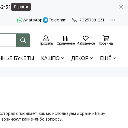
52:51
Перейти
WhatsApp
Telegram
+79257881231
Профиль
Сравнение
Избранное
Корзина
ННЫЕ БУКЕТЫ
КАШПО
ДЕКОР
ЕЩЁ
оторая описывает, как мы используем и храним Вашу
 возникнут какие-либо вопросы.