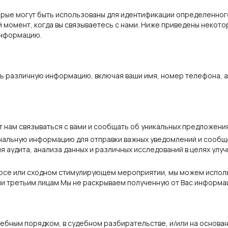
ые могут быть использованы для идентификации определенного 
момент, когда вы связываетесь с нами. Ниже приведены некот
информацию.
ть различную информацию, включая ваши имя, номер телефона, ад
ам связываться с вами и сообщать об уникальных предложениях
нальную информацию для отправки важных уведомлений и сообщ
я аудита, анализа данных и различных исследований в целях ул
курсе или сходном стимулирующем мероприятии, мы можем испо
и третьим лицам Мы не раскрываем полученную от Вас информа
дебным порядком, в судебном разбирательстве, и/или на основа