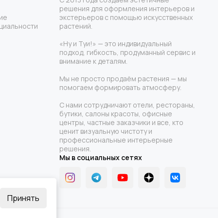
решения для оформления интерьеров и
ие
экстерьеров с помощью искусственных
циальности
растений.
«Ну и Туи!» — это индивидуальный
подход, гибкость, продуманный сервис и
внимание к деталям.
Мы не просто продаём растения — мы
помогаем формировать атмосферу.
С нами сотрудничают отели, рестораны,
бутики, салоны красоты, офисные
центры, частные заказчики и все, кто
ценит визуальную чистоту и
профессиональные интерьерные
решения.
Мы в социальных сетях
Принять