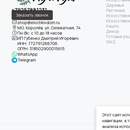
Деревья
+79257881231
Растения
Заказать звонок
Искусствен
Искусствен
shop@elochkivdom.ru
Кашпо
МО, Королёв, ул. Силикатная, 74
Декор
Пн-Вс: с 10 до 18 часов
Готовые ре
ИП Губенко Дмитрий Игоревич
SALE
ИНН:
772791266706
ОГРН:
318502900015615
WhatsApp
Telegram
Этот сайт исп
навигации, а
анализа испол