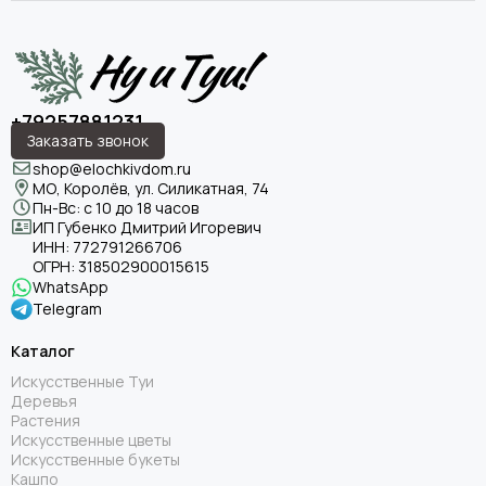
+79257881231
Заказать звонок
shop@elochkivdom.ru
МО, Королёв, ул. Силикатная, 74
Пн-Вс: с 10 до 18 часов
ИП Губенко Дмитрий Игоревич
ИНН:
772791266706
ОГРН:
318502900015615
WhatsApp
Telegram
Каталог
Искусственные Туи
Деревья
Растения
Искусственные цветы
Искусственные букеты
Кашпо