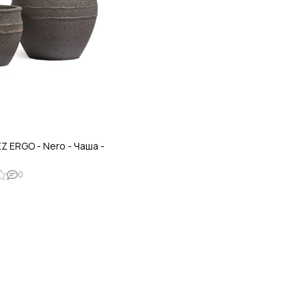
Z ERGO - Nero - Чаша -
ф
0