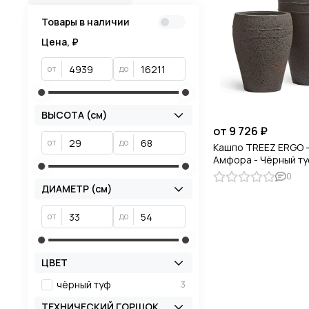
Товары в наличии
Цена, ₽
от
до
ВЫСОТА (см)
от 9 726 ₽
от
до
Кашпо TREEZ ERGO -
Амфора - Чёрный т
0
ДИАМЕТР (см)
от
до
ЦВЕТ
чёрный туф
3
ТЕХНИЧЕСКИЙ ГОРШОК