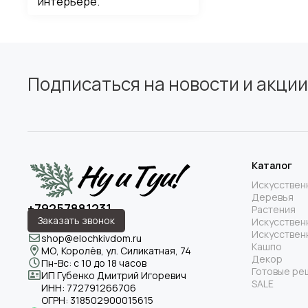
интерьере.
Подписаться на новости и акции
Каталог
Искусствен
Деревья
+79257881231
Растения
Заказать звонок
Искусствен
Искусствен
shop@elochkivdom.ru
Кашпо
МО, Королёв, ул. Силикатная, 74
Декор
Пн-Вс: с 10 до 18 часов
Готовые ре
ИП Губенко Дмитрий Игоревич
SALE
ИНН:
772791266706
ОГРН:
318502900015615