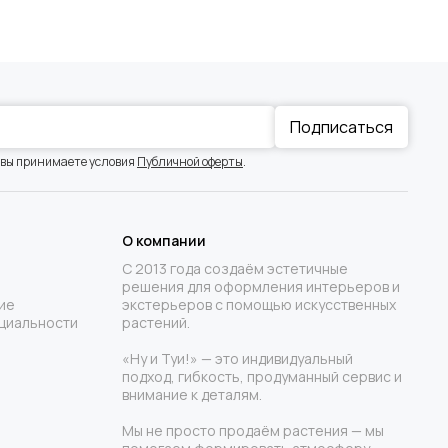
Подписаться
 вы принимаете условия
Публичной оферты
.
О компании
С 2013 года создаём эстетичные
решения для оформления интерьеров и
ие
экстерьеров с помощью искусственных
циальности
растений.
«Ну и Туи!» — это индивидуальный
подход, гибкость, продуманный сервис и
внимание к деталям.
Мы не просто продаём растения — мы