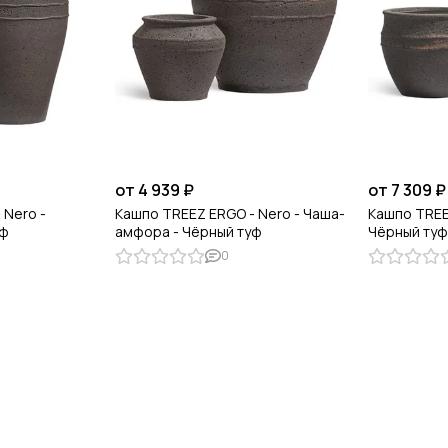
от 4 939 ₽
от 7 309 ₽
 Nero -
Кашпо TREEZ ERGO - Nero - Чаша-
Кашпо TREE
уф
амфора - Чёрный туф
Чёрный ту
0