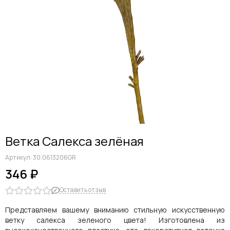
Дельфиниумы
Каллы
Гиацинты
Амариллисы
Гипсофилы
Лилии
Георгины
Альстромерии
Анемоны
Астровые
Гвоздики
Ветка Салекса зелёная
Ранункулюсы
Гладиолусы
Артикул:
30.0613206GR
Другие цветы
346 ₽
Космеи, ромашки
Оставить отзыв
Представляем вашему вниманию стильную искусственную
ветку салекса зеленого цвета! Изготовлена из