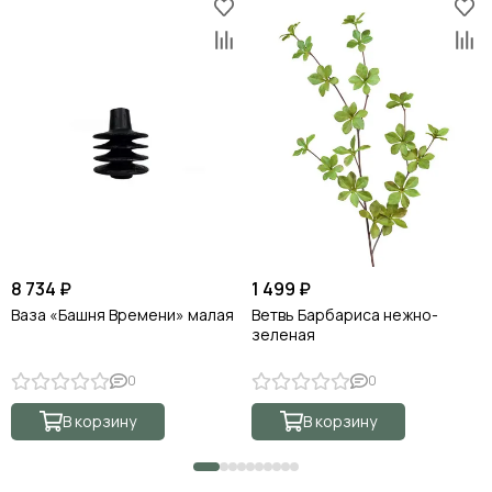
8 734 ₽
1 499 ₽
Ваза «Башня Времени» малая
Ветвь Барбариса нежно-
зеленая
0
0
В корзину
В корзину