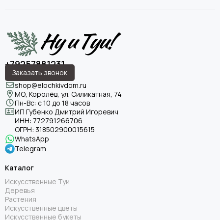
+79257881231
Заказать звонок
shop@elochkivdom.ru
МО, Королёв, ул. Силикатная, 74
Пн-Вс: с 10 до 18 часов
ИП Губенко Дмитрий Игоревич
ИНН:
772791266706
ОГРН:
318502900015615
WhatsApp
Telegram
Каталог
Искусственные Туи
Деревья
Растения
Искусственные цветы
Искусственные букеты