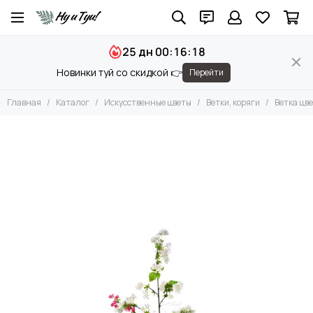
Искусственные цветы
25 дн 00:16:18
Все товары
Новинки туй со скидкой 👉
Перейти
Искусственные Орхидеи
Искусственные Гортензии
Главная
Каталог
Искусственные цветы
Ветки, коряги
Ветка цв
Суккуленты и бромелиевые
Антуриумы
Пионы
Розы
Астранция
Листы
Эвкалипт
Хризантемы
Анна Королевская
Эрингиум
Крокус
Ветки, коряги
Тюльпаны