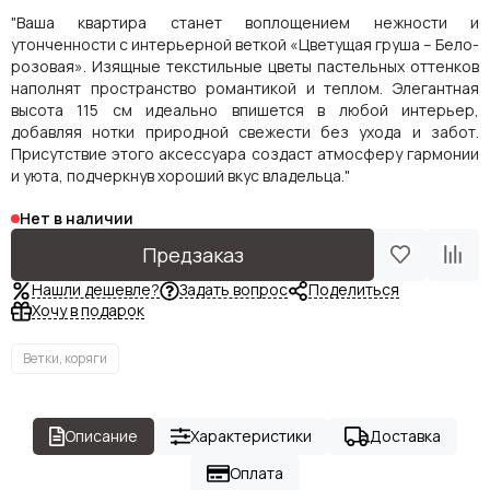
"Ваша квартира станет воплощением нежности и
утонченности с интерьерной веткой «Цветущая груша – Бело-
розовая». Изящные текстильные цветы пастельных оттенков
наполнят пространство романтикой и теплом. Элегантная
высота 115 см идеально впишется в любой интерьер,
добавляя нотки природной свежести без ухода и забот.
Присутствие этого аксессуара создаст атмосферу гармонии
и уюта, подчеркнув хороший вкус владельца."
Нет в наличии
Предзаказ
Нашли дешевле?
Задать вопрос
Поделиться
Хочу в подарок
Ветки, коряги
Описание
Характеристики
Доставка
Оплата