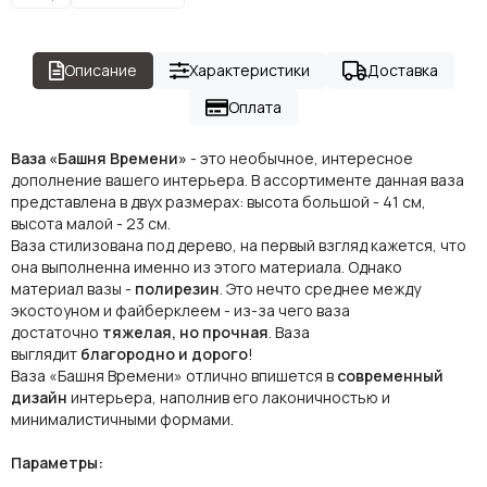
Описание
Характеристики
Доставка
Оплата
Ваза «Башня Времени»
- это необычное, интересное
дополнение вашего интерьера. В ассортименте данная ваза
представлена в двух размерах: высота большой - 41 см,
высота малой - 23 см.
Ваза стилизована под дерево, на первый взгляд кажется, что
она выполненна именно из этого материала. Однако
материал вазы -
полирезин
. Это нечто среднее между
экостоуном и файберклеем - из-за чего ваза
достаточно
тяжелая, но прочная
. Ваза
выглядит
благородно и дорого
!
Ваза «Башня Времени» отлично впишется в
современный
дизайн
интерьера, наполнив его лаконичностью и
минималистичными формами.
Параметры: