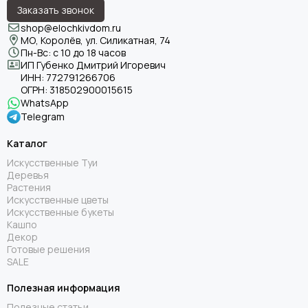
Заказать звонок
shop@elochkivdom.ru
МО, Королёв, ул. Силикатная, 74
Пн-Вс: с 10 до 18 часов
ИП Губенко Дмитрий Игоревич
ИНН:
772791266706
ОГРН:
318502900015615
WhatsApp
Telegram
Каталог
Искусственные Туи
Деревья
Растения
Искусственные цветы
Искусственные букеты
Кашпо
Декор
Готовые решения
SALE
Полезная информация
Полезные статьи