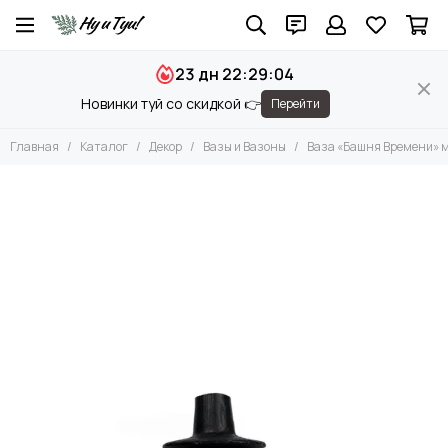
Декор
23 дн 22:29:03
Все товары
Новинки туй со скидкой 👉
Перейти
Вазы и Вазоны
Чаши и Подносы
Главная
Каталог
Декор
Вазы и Вазоны
Ваза «Башня Времени» 
Подсвечники
Фигуры
Камни