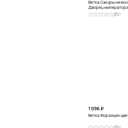
Ветка Сакуры нежн
Дворец император
0
1 096 ₽
Ветка Форзиции цв
0