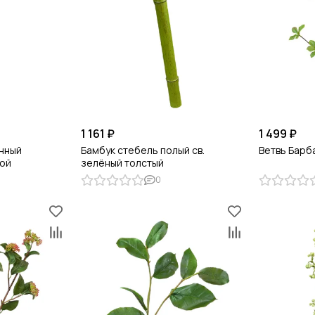
1 161 ₽
1 499 ₽
нный
Бамбук стебель полый св.
Ветвь Барб
кой
зелёный толстый
0