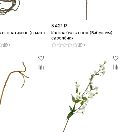
3 421 ₽
 декоративные (связка
Калина бульдонеж (Вибурнум)
св.зелёная
0
0