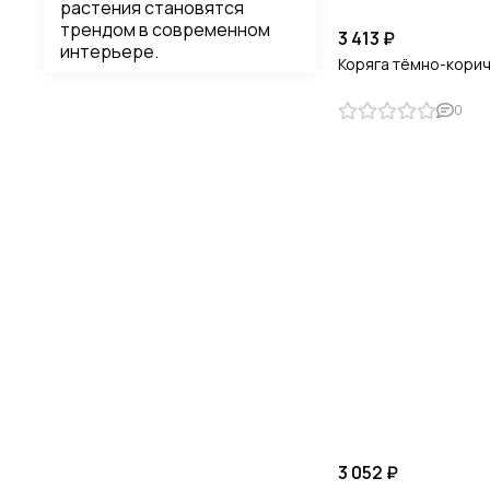
растения становятся
трендом в современном
3 413 ₽
интерьере.
Коряга тёмно-кори
0
3 052 ₽