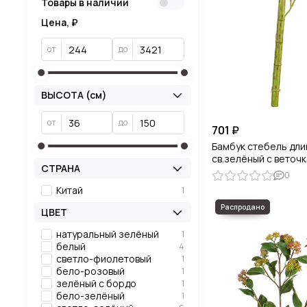
Товары в наличии
Цена, ₽
от
до
ВЫСОТА (см)
от
до
701 ₽
Бамбук стебель дли
св.зелёный с веточ
СТРАНА
0
Китай
1
ЦВЕТ
натуральный зелёный
1
белый
4
светло-фиолетовый
1
бело-розовый
1
зелёный с бордо
1
бело-зелёный
1