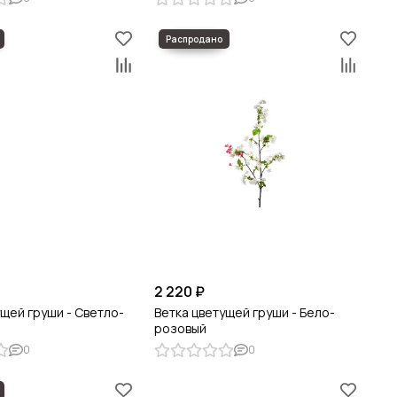
2 220 ₽
ущей груши - Светло-
Ветка цветущей груши - Бело-
розовый
0
0