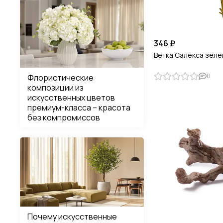
346 ₽
Ветка Салекса зелё
0
Флористические
композиции из
искусственных цветов
премиум-класса – красота
без компромиссов
Почему искусственные