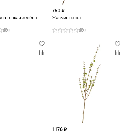
750 ₽
кса тонкая зелёно-
Жасмин ветка
я
0
0
1 176 ₽