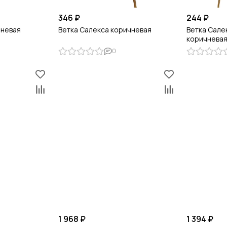
346 ₽
244 ₽
чневая
Ветка Салекса коричневая
Ветка Сале
коричнева
0
1 968 ₽
1 394 ₽