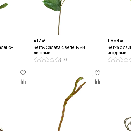
417 ₽
1 868 ₽
елёно-
Ветвь Салала с зелёными
Ветка с ла
листами
ягодками
0