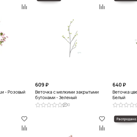
609 ₽
640 ₽
ши - Розовый
Веточка с мелкими закрытыми
Веточка цв
бутонами - Зеленый
Белый
0