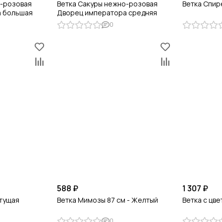
о-розовая
Ветка Сакуры нежно-розовая
Ветка Спир
а большая
Дворец императора средняя
0
588 ₽
1 307 ₽
етущая
Ветка Мимозы 87 см - Желтый
Ветка с цв
0