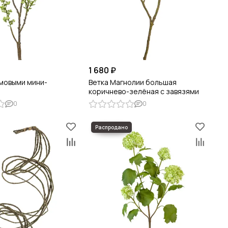
1 680 ₽
ймовыми мини-
Ветка Магнолии большая
коричнево-зелёная с завязями
0
0