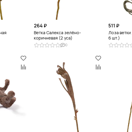
264 ₽
511 ₽
ная
Ветка Салекса зелёно-
Лоза ветки
коричневая (2 уса)
6 шт.)
0