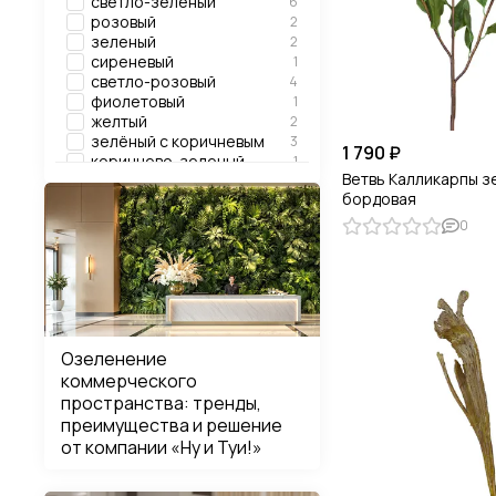
светло-зелёный
6
розовый
2
зеленый
2
сиреневый
1
светло-розовый
4
фиолетовый
1
желтый
2
зелёный с коричневым
3
1 790 ₽
коричнево-зеленый
1
Ветвь Калликарпы з
коричневый
3
бордовая
светло-жёлтый
1
0
Озеленение
коммерческого
пространства: тренды,
преимущества и решение
от компании «Ну и Туи!»