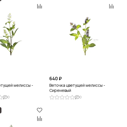
640 ₽
етущей мелиссы -
Веточка цветущей мелиссы -
Сиреневый
0
0