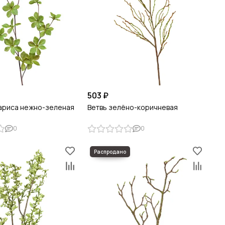
503 ₽
ариса нежно-зеленая
Ветвь зелёно-коричневая
0
0