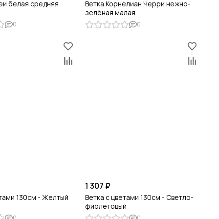
еи белая средняя
Ветка Корнелиан Черри нежно-
зелёная малая
0
0
1 307 ₽
етами 130см - Желтый
Ветка с цветами 130см - Светло-
фиолетовый
0
0