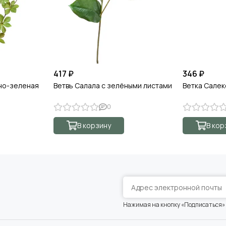
417 ₽
346 ₽
но-зеленая
Ветвь Салала с зелёными листами
Ветка Салек
0
В корзину
В кор
Нажимая на кнопку «Подписаться»