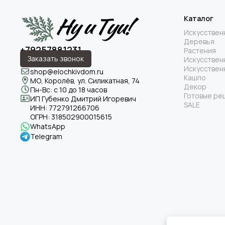
Каталог
Искусствен
Деревья
+79257881231
Растения
Заказать звонок
Искусствен
Искусствен
shop@elochkivdom.ru
Кашпо
МО, Королёв, ул. Силикатная, 74
Декор
Пн-Вс: с 10 до 18 часов
Готовые ре
ИП Губенко Дмитрий Игоревич
SALE
ИНН:
772791266706
ОГРН:
318502900015615
WhatsApp
Telegram