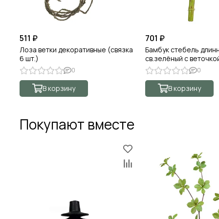
511 ₽
701 ₽
Лоза ветки декоративные (связка
Бамбук стебель длин
6 шт.)
св.зелёный с веточко
0
0
В корзину
В корзину
Покупают вместе