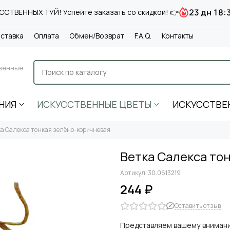
23 дн 18:
СТВЕННЫХ ТУЙ! Успейте заказать со скидкой! 👉
ставка
Оплата
Обмен/Возврат
F.A.Q.
Контакты
венные
НИЯ
ИСКУССТВЕННЫЕ ЦВЕТЫ
ИСКУССТВЕ
ка Салекса тонкая зелёно-коричневая
Ветка Салекса то
Артикул:
30.0613219
244 ₽
Оставить отзыв
Представляем вашему внимани