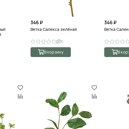
346 ₽
346 ₽
ный
Ветка Салекса зелёная
Ветка Салек
й
0
В корзину
В кор