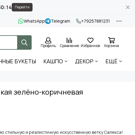
30:13
Перейти
WhatsApp
Telegram
+79257881231
Профиль
Сравнение
Избранное
Корзина
ННЫЕ БУКЕТЫ
КАШПО
ДЕКОР
ЕЩЁ
нкая зелёно-коричневая
ю стильную и реалистичную искусственную ветку Салекса!