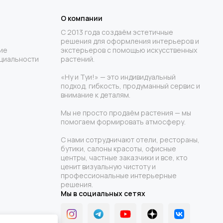
О компании
С 2013 года создаём эстетичные
решения для оформления интерьеров и
ие
экстерьеров с помощью искусственных
циальности
растений.
«Ну и Туи!» — это индивидуальный
подход, гибкость, продуманный сервис и
внимание к деталям.
Мы не просто продаём растения — мы
помогаем формировать атмосферу.
С нами сотрудничают отели, рестораны,
бутики, салоны красоты, офисные
центры, частные заказчики и все, кто
ценит визуальную чистоту и
профессиональные интерьерные
решения.
Мы в социальных сетях