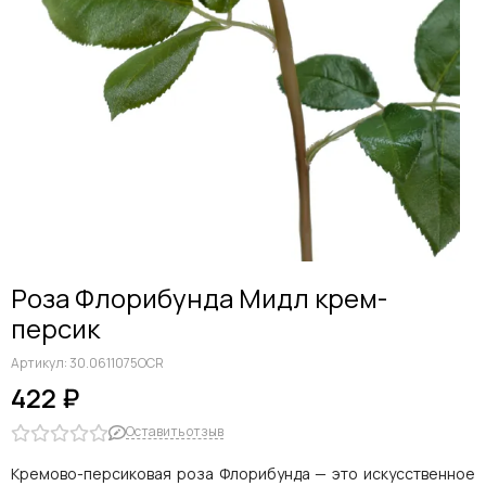
Дельфиниумы
Каллы
Гиацинты
Амариллисы
Гипсофилы
Лилии
Георгины
Альстромерии
Анемоны
Астровые
Гвоздики
Роза Флорибунда Мидл крем-
Ранункулюсы
персик
Гладиолусы
Другие цветы
Артикул:
30.0611075OCR
Космеи, ромашки
422 ₽
Оставить отзыв
Кремово-персиковая роза Флорибунда — это искусственное