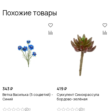
Похожие товары
343 ₽
419 ₽
Ветка Василька (5 соцветий) -
Суккулент Синокрассула
Синий
бордово-зелёная
0
0