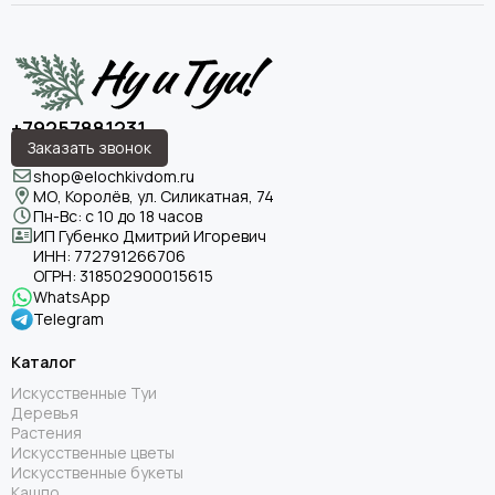
+79257881231
Заказать звонок
shop@elochkivdom.ru
МО, Королёв, ул. Силикатная, 74
Пн-Вс: с 10 до 18 часов
ИП Губенко Дмитрий Игоревич
ИНН:
772791266706
ОГРН:
318502900015615
WhatsApp
Telegram
Каталог
Искусственные Туи
Деревья
Растения
Искусственные цветы
Искусственные букеты
Кашпо