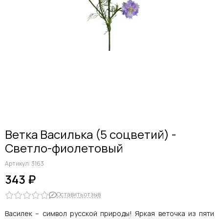
Дельфиниумы
Каллы
Гиацинты
Амариллисы
Гипсофилы
Лилии
Георгины
Альстромерии
Анемоны
Астровые
Гвоздики
Ветка Василька (5 соцветий) -
Ранункулюсы
Светло-фиолетовый
Гладиолусы
Другие цветы
Артикул:
3163
Космеи, ромашки
343 ₽
Оставить отзыв
Василек – символ русской природы! Яркая веточка из пяти