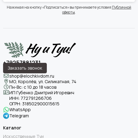
Нажимая на кнопку «Подписаться» вы принимаете условия
Публичной
оферты
.
+79257881231
Заказать звонок
shop@elochkivdom.ru
МО, Королёв, ул. Силикатная, 74
Пн-Вс: с 10 до 18 часов
ИП Губенко Дмитрий Игоревич
ИНН:
772791266706
ОГРН:
318502900015615
WhatsApp
Telegram
Каталог
Искусственные Туи