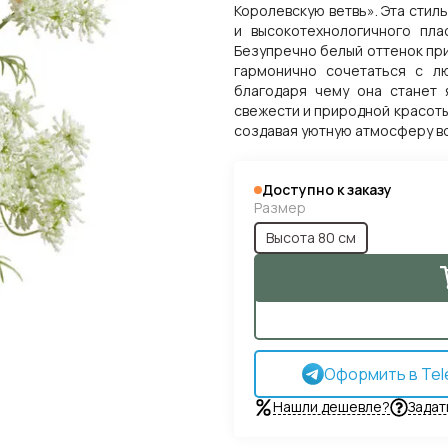
Королевскую ветвь». Эта стил
и высокотехнологичного пла
Безупречно белый оттенок при
гармонично сочетаться с л
благодаря чему она станет 
свежести и природной красоты.
создавая уютную атмосферу во
Доступно к заказу
Размер
Высота 80 см
Оформить в Tel
Нашли дешевле?
Задат