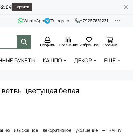
32:03
Перейти
WhatsApp
Telegram
+79257881231
Профиль
Сравнение
Избранное
Корзина
ННЫЕ БУКЕТЫ
КАШПО
ДЕКОР
ЕЩЁ
 ветвь цветущая белая
анию изысканное декоративное украшение — «Анну