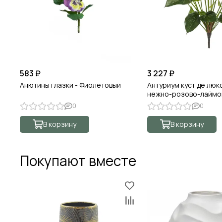
583 ₽
3 227 ₽
Анютины глазки - Фиолетовый
Антуриум куст де люк
нежно-розово-лаймо
0
0
В корзину
В корзину
Покупают вместе