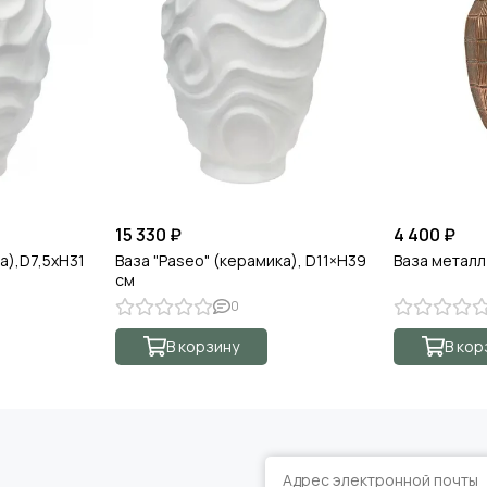
15 330 ₽
4 400 ₽
а),D7,5хН31
Ваза "Paseo" (керамика), D11×H39
Ваза металл
см
0
В корзину
В кор