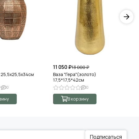
11 050 ₽
4 
13 000 ₽
 25,5х25,5х34см
Ваза "Гера"(золото)
Ва
17,5*17,5*42см
мо
0
0
зину
В корзину
Подписаться