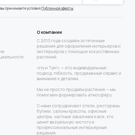
 вы принимаете условия
Публичной оферты
.
О компании
С 2013 года создаём эстетичные
решения для оформления интерьеров и
ие
экстерьеров с помощью искусственных
циальности
растений.
«Ну и Туи!» — это индивидуальный
подход, гибкость, продуманный сервис и
внимание к деталям.
Мы не просто продаём растения — мы
помогаем формировать атмосферу.
С нами сотрудничают отели, рестораны,
бутики, салоны красоты, офисные
центры, частные заказчики и все, кто
ценит визуальную чистоту и
профессиональные интерьерные
решения.