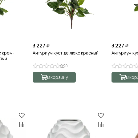
3 227 ₽
3 227 ₽
с крем-
Антуриум куст де люкс красный
Антуриум ку
вый
0
В корзину
В кор