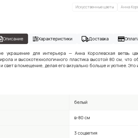
Искусственные цветы
Анна Кор
Описание
Характеристики
Доставка
Оплат
ое украшение для интерьера — Анна Королевская ветвь цв
тирола и высокотехнологичного пластика высотой 80 см, что о
и свет в помещение, делая его визуально больше и уютнее. Это и
белый
в-80 см
3 соцветия