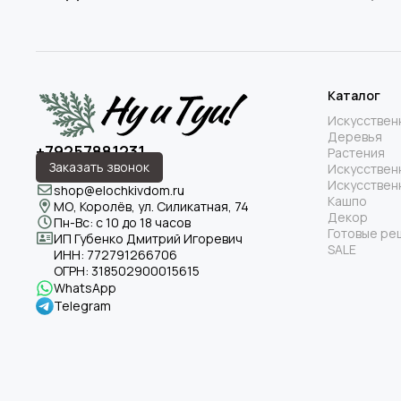
Каталог
Искусствен
Деревья
+79257881231
Растения
Заказать звонок
Искусствен
Искусствен
shop@elochkivdom.ru
Кашпо
МО, Королёв, ул. Силикатная, 74
Декор
Пн-Вс: с 10 до 18 часов
Готовые ре
ИП Губенко Дмитрий Игоревич
SALE
ИНН:
772791266706
ОГРН:
318502900015615
WhatsApp
Telegram