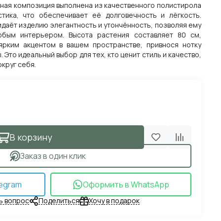
ьная композиция выполнена из качественного полистирола
стика, что обеспечивает её долговечность и лёгкость.
даёт изделию элегантность и утончённость, позволяя ему
юбым интерьером. Высота растения составляет 80 см,
ярким акцентом в вашем пространстве, привнося нотку
 Это идеальный выбор для тех, кто ценит стиль и качество,
круг себя.
В корзину
Заказ в один клик
egram
Оформить в WhatsApp
ь вопрос
Поделиться
Хочу в подарок