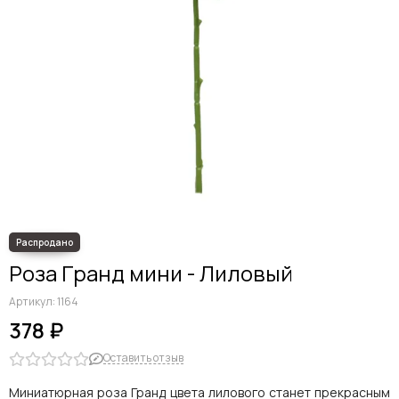
Дельфиниумы
Каллы
Гиацинты
Амариллисы
Гипсофилы
Лилии
Георгины
Альстромерии
Анемоны
Астровые
Гвоздики
Ранункулюсы
Роза Гранд мини - Лиловый
Гладиолусы
Другие цветы
Артикул:
1164
Космеи, ромашки
378 ₽
Оставить отзыв
Миниатюрная роза Гранд цвета лилового станет прекрасным