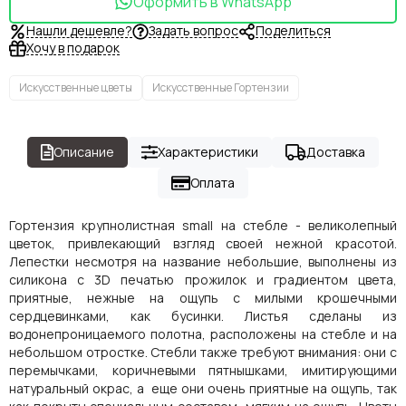
Оформить в WhatsApp
Нашли дешевле?
Задать вопрос
Поделиться
Хочу в подарок
Искусственные цветы
Искусственные Гортензии
Описание
Характеристики
Доставка
Оплата
Гортензия крупнолистная small на стебле - великолепный
цветок, привлекающий взгляд своей нежной красотой.
Лепестки несмотря на название небольшие, выполнены из
силикона с 3D печатью прожилок и градиентом цвета,
приятные, нежные на ощупь с милыми крошечными
сердцевинками, как бусинки. Листья сделаны из
водонепроницаемого полотна, расположены на стебле и на
небольшом отростке. Стебли также требуют внимания: они с
перемычками, коричневыми пятнышками, имитирующими
натуральный окрас, а еще они очень приятные на ощупь, так