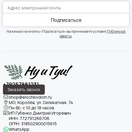
Подписаться
Нажимая на кнопку «Подписаться» вы принимаете условия
Публичной
оферты
.
+79257881231
Заказать звонок
shop@elochkivdom.ru
МО, Королёв, ул. Силикатная, 74
Пн-Вс: с 10 до 18 часов
ИП Губенко Дмитрий Игоревич
ИНН:
772791266706
ОГРН:
318502900015615
WhatsApp