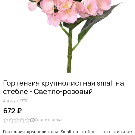
Дельфиниумы
Каллы
Гиацинты
Амариллисы
Гипсофилы
Лилии
Георгины
Альстромерии
Анемоны
Астровые
Гвоздики
Гортензия крупнолистная small на
Ранункулюсы
стебле - Светло-розовый
Гладиолусы
Другие цветы
Артикул:
2773
Космеи, ромашки
672 ₽
Оставить отзыв
Гортензия крупнолистная Small на стебле – это стильное