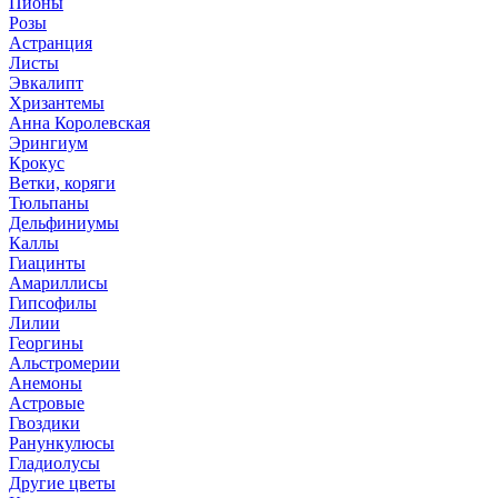
Пионы
Розы
Астранция
Листы
Эвкалипт
Хризантемы
Анна Королевская
Эрингиум
Крокус
Ветки, коряги
Тюльпаны
Дельфиниумы
Каллы
Гиацинты
Амариллисы
Гипсофилы
Лилии
Георгины
Альстромерии
Анемоны
Астровые
Гвоздики
Ранункулюсы
Гладиолусы
Другие цветы