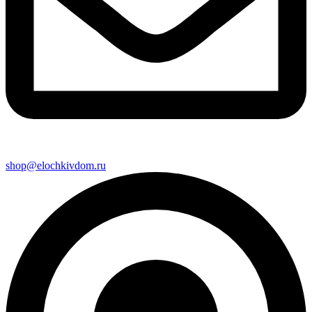
shop@elochkivdom.ru