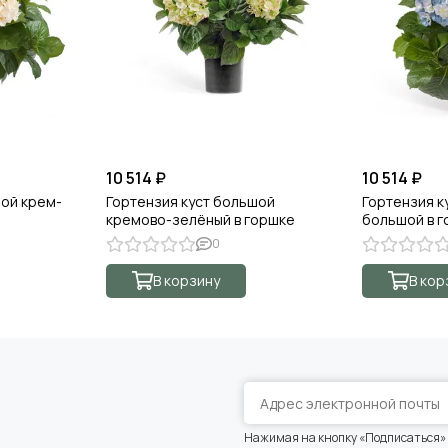
10 514 ₽
10 514 ₽
шой крем-
Гортензия куст большой
Гортензия к
кремово-зелёный в горшке
большой в 
0
В корзину
В кор
Нажимая на кнопку «Подписаться»