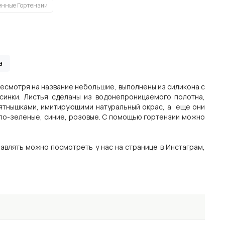
енные Гортензии
а
несмотря на название небольшие, выполнены из силикона с
синки. Листья сделаны из водонепроницаемого полотна,
пятнышками, имитирующими натуральный окрас, а еще они
бело-зеленые, синие, розовые. С помощью гортензии можно
авлять можно посмотреть у нас на странице в Инстаграм,