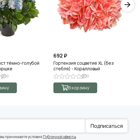
692 ₽
51
уст тёмно-голубой
Гортензия соцветие XL (без
Го
горшке
стебля) - Коралловый
- 
0
0
зину
В корзину
Подписаться
 вы принимаете условия
Публичной оферты
.