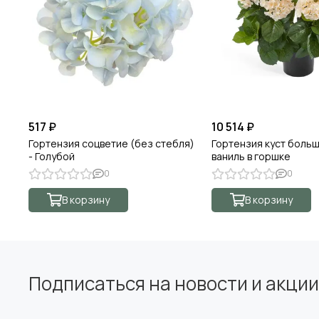
517 ₽
10 514 ₽
Гортензия соцветие (без стебля)
Гортензия куст боль
- Голубой
ваниль в горшке
0
0
В корзину
В корзину
Подписаться на новости и акции