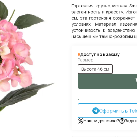
Гортензия крупнолистная Sma
элегантность и красоту. Изг
см, эта гортензия сохраняет
условиях. Материал издели
устойчивость к воздействию
насыщенным темно-розовым цв
Доступно к заказу
Размер
Высота 46 см
Оформить в Tel
Нашли дешевле?
Задат