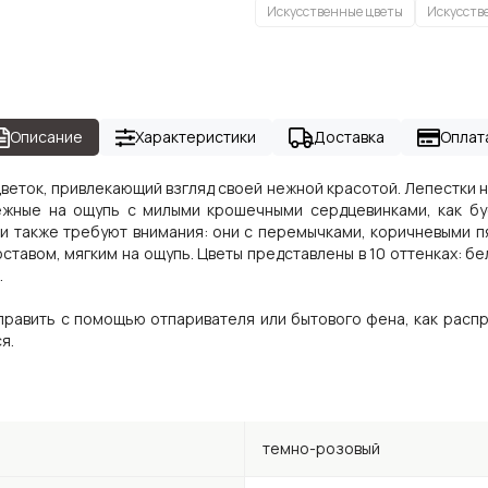
Искусственные цветы
Искусств
Описание
Характеристики
Доставка
Оплат
 цветок, привлекающий взгляд своей нежной красотой. Лепестки 
ежные на ощупь с милыми крошечными сердцевинками, как бу
и также требуют внимания: они с перемычками, коричневыми 
оставом, мягким на ощупь. Цветы представлены в 10 оттенках: 
.
равить с помощью отпаривателя или бытового фена, как распр
я.
темно-розовый