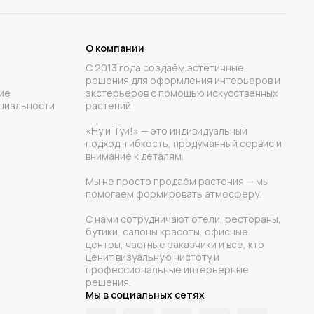
О компании
С 2013 года создаём эстетичные
решения для оформления интерьеров и
ие
экстерьеров с помощью искусственных
циальности
растений.
«Ну и Туи!» — это индивидуальный
подход, гибкость, продуманный сервис и
внимание к деталям.
Мы не просто продаём растения — мы
помогаем формировать атмосферу.
С нами сотрудничают отели, рестораны,
бутики, салоны красоты, офисные
центры, частные заказчики и все, кто
ценит визуальную чистоту и
профессиональные интерьерные
решения.
Мы в социальных сетях