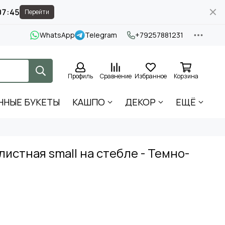
07:45
Перейти
WhatsApp
Telegram
+79257881231
Профиль
Сравнение
Избранное
Корзина
ННЫЕ БУКЕТЫ
КАШПО
ДЕКОР
ЕЩЁ
истная small на стебле - Темно-