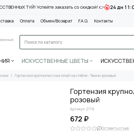
24 дн 11:
СТВЕННЫХ ТУЙ! Успейте заказать со скидкой! 👉
ставка
Оплата
Обмен/Возврат
F.A.Q.
Контакты
венные
НИЯ
ИСКУССТВЕННЫЕ ЦВЕТЫ
ИСКУССТВЕ
ензии
Гортензия крупнолистная small на стебле - Темно-розовый
Гортензия крупнол
розовый
Артикул:
2779
672 ₽
Оставить отзыв