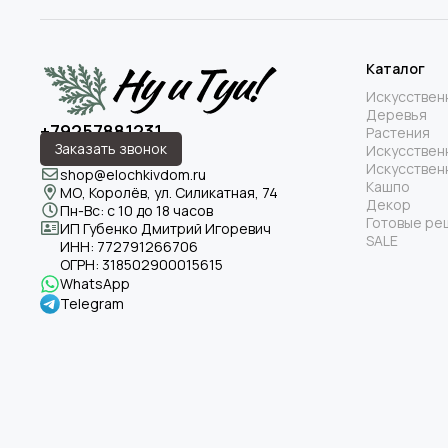
Каталог
Искусствен
Деревья
+79257881231
Растения
Заказать звонок
Искусствен
Искусствен
shop@elochkivdom.ru
Кашпо
МО, Королёв, ул. Силикатная, 74
Декор
Пн-Вс: с 10 до 18 часов
Готовые ре
ИП Губенко Дмитрий Игоревич
SALE
ИНН:
772791266706
ОГРН:
318502900015615
WhatsApp
Telegram