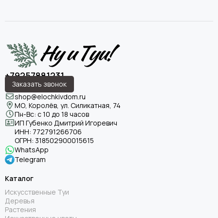
+79257881231
Заказать звонок
shop@elochkivdom.ru
МО, Королёв, ул. Силикатная, 74
Пн-Вс: с 10 до 18 часов
ИП Губенко Дмитрий Игоревич
ИНН:
772791266706
ОГРН:
318502900015615
WhatsApp
Telegram
Каталог
Искусственные Туи
Деревья
Растения