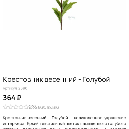
Дельфиниумы
Каллы
Гиацинты
Амариллисы
Гипсофилы
Лилии
Георгины
Альстромерии
Анемоны
Астровые
Гвоздики
Крестовник весенний - Голубой
Ранункулюсы
Гладиолусы
Артикул:
2690
Другие цветы
364 ₽
Космеи, ромашки
Оставить отзыв
Крестовник весенний - Голубой – великолепное украшение
интерьера! Яркий текстильный цветок насыщенного голубого