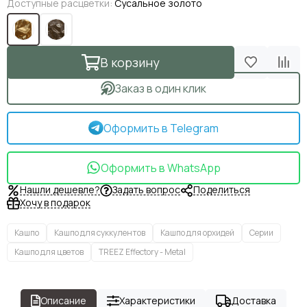
Доступные расцветки:
Сусальное золото
В корзину
Заказ в один клик
Оформить в Telegram
Оформить в WhatsApp
Нашли дешевле?
Задать вопрос
Поделиться
Хочу в подарок
Кашпо
Кашпо для суккулентов
Кашпо для орхидей
Серии
Кашпо для цветов
TREEZ Effectory - Metal
Описание
Характеристики
Доставка