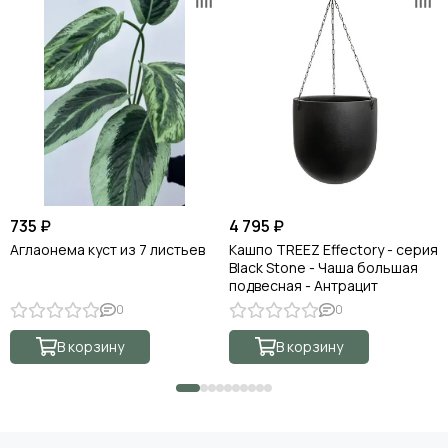
735 ₽
4 795 ₽
Аглаонема куст из 7 листьев
Кашпо TREEZ Effectory - серия
Black Stone - Чаша большая
подвесная - Антрацит
0
0
В корзину
В корзину