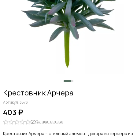
Дельфиниумы
Каллы
Гиацинты
Амариллисы
Гипсофилы
Лилии
Георгины
Альстромерии
Анемоны
Астровые
Гвоздики
Ранункулюсы
Крестовник Арчера
Гладиолусы
Другие цветы
Артикул:
3573
Космеи, ромашки
403 ₽
Оставить отзыв
Крестовник Арчера – стильный элемент декора интерьера из