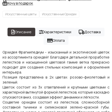
Хочу в подарок
Искусственные цветы
Искусственные Орхидеи
Описание
Характеристики
Доставка
Оплата
Орхидея Фрагмипедиум - изысканный и экзотический цветок
из ассортимента орхидей! Благодаря детальной проработке
лепестков и насыщенной цветовой гамме ветка прекрасно
подходит для создания стильных композиций и оформления
интерьера.
Позиция представлена в 2х цветах: розово-фиолетовый и
зеленый.
Цветок состоит из 3х ответвлений и крупными цветками с
характерной вытянутой формой лепестков, которые каскадно
спускаются вниз, создавая эффект динамики и лёгкости.
Соцветие орхидеи состоит из лепестков, сложносборной
составной тычинки и силиконовой зелено-красной губы.