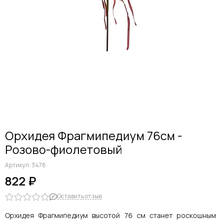
Дельфиниумы
Каллы
Гиацинты
Амариллисы
Гипсофилы
Лилии
Георгины
Альстромерии
Анемоны
Астровые
Гвоздики
Орхидея Фрагмипедиум 76см -
Ранункулюсы
Розово-фиолетовый
Гладиолусы
Другие цветы
Артикул:
3478
Космеи, ромашки
822 ₽
Оставить отзыв
Орхидея Фрагмипедиум высотой 76 см станет роскошным