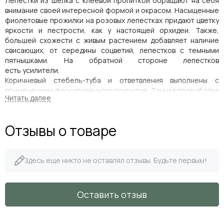
Лепестки из шелка с клеевой пропиткой обращают на себя
внимание своей интересной формой и окрасом. Насыщенные
фиолетовые прожилки на розовых лепестках придают цветку
яркости и пестрости, как у настоящей орхидеи. Также,
большей схожести с живым растением добавляет наличие
свисающих, от середины соцветий, лепестков с темными
пятнышками. На обратной стороне лепестков
есть усилители.
Коричневый стебель-туба и ответвления выполнены с
применением флокированного покрытия. Данная проработка
также передает тактильное и визуальное ощущение
настоящего цветка. Кроме этого, внутри стебля
проходит проволока, позволяющая задавать необходимые
Отзывы о товаре
изгибы ветке.
Орхидея Фрагмипедиум – это стильное решение для тех, кто
ценит утончённые элементы декора, которые придают
пространству изысканность и шарм.
Здесь еще никто не оставлял отзывы. Будьте первым!
Параметры:
Оставить отзыв
Цвет
розово-фиолетовый