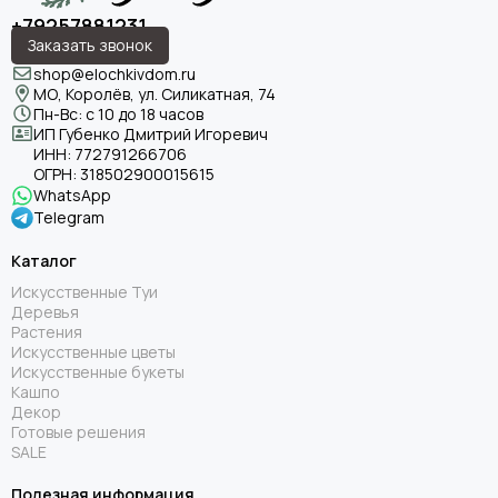
+79257881231
Заказать звонок
shop@elochkivdom.ru
МО, Королёв, ул. Силикатная, 74
Пн-Вс: с 10 до 18 часов
ИП Губенко Дмитрий Игоревич
ИНН:
772791266706
ОГРН:
318502900015615
WhatsApp
Telegram
Каталог
Искусственные Туи
Деревья
Растения
Искусственные цветы
Искусственные букеты
Кашпо
Декор
Готовые решения
SALE
Полезная информация