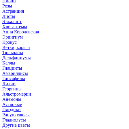
Пионы
Розы
Астранция
Листы
Эвкалипт
Хризантемы
Анна Королевская
Эрингиум
Крокус
Ветки, коряги
Тюльпаны
Дельфиниумы
Каллы
Гиацинты
Амариллисы
Гипсофилы
Лилии
Георгины
Альстромерии
Анемоны
Астровые
Гвоздики
Ранункулюсы
Гладиолусы
Другие цветы