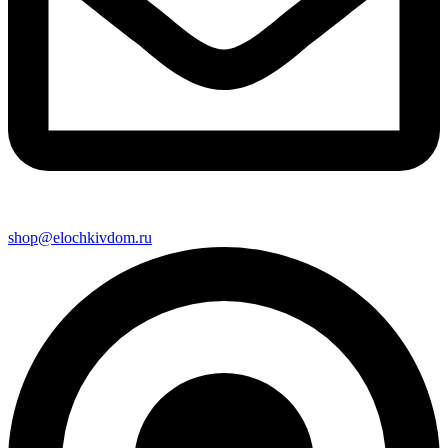
shop@elochkivdom.ru