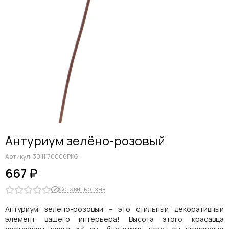
Дельфиниумы
Каллы
Гиацинты
Амариллисы
Гипсофилы
Лилии
Георгины
Альстромерии
Анемоны
Астровые
Гвоздики
Антуриум зелёно-розовый
Ранункулюсы
Гладиолусы
Артикул:
30.11170006PKG
Другие цветы
667 ₽
Космеи, ромашки
Оставить отзыв
Антуриум зелёно-розовый – это стильный декоративный
элемент вашего интерьера! Высота этого красавца