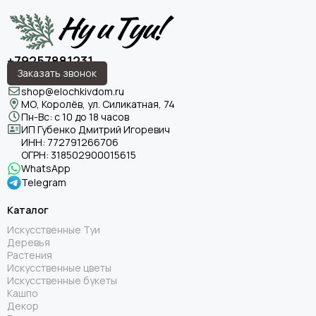
+79257881231
Заказать звонок
shop@elochkivdom.ru
МО, Королёв, ул. Силикатная, 74
Пн-Вс: с 10 до 18 часов
ИП Губенко Дмитрий Игоревич
ИНН:
772791266706
ОГРН:
318502900015615
WhatsApp
Telegram
Каталог
Искусственные Туи
Деревья
Растения
Искусственные цветы
Искусственные букеты
Кашпо
Декор