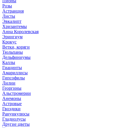
Пионы
Розы
Астранция
Листы
Эвкалипт
Хризантемы
Анна Королевская
Эрингиум
Крокус
Ветки, коряги
Тюльпаны
Дельфиниумы
Каллы
Гиацинты
Амариллисы
Гипсофилы
Лилии
Георгины
Альстромерии
Анемоны
Астровые
Гвоздики
Ранункулюсы
Гладиолусы
Другие цветы