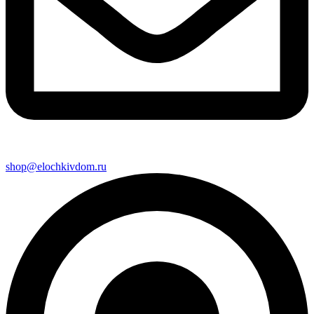
shop@elochkivdom.ru