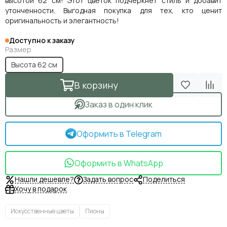
высотой 62 см! Этот цветок подчеркнет стиль и добавит
утонченности. Выгодная покупка для тех, кто ценит
оригинальность и элегантность!
Доступно к заказу
Размер
Высота 62 см
В корзину
Заказ в один клик
Оформить в Telegram
Оформить в WhatsApp
Нашли дешевле?
Задать вопрос
Поделиться
Хочу в подарок
Искусственные цветы
Пионы