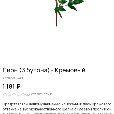
Дельфиниумы
Каллы
Гиацинты
Амариллисы
Гипсофилы
Лилии
Георгины
Альстромерии
Анемоны
Астровые
Гвоздики
Пион (3 бутона) - Кремовый
Ранункулюсы
Гладиолусы
Артикул:
3460
Другие цветы
1 181 ₽
Космеи, ромашки
Оставить отзыв
Представляем вашему вниманию изысканный пион кремового
оттенка из высококачественного шелка с клеевой пропиткой