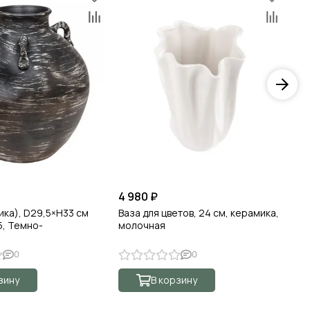
4 980 ₽
5 
ика), D29,5×Н33 см
Ваза для цветов, 24 см, керамика,
Ва
5, Темно-
молочная
де
)
зо
0
0
зину
В корзину