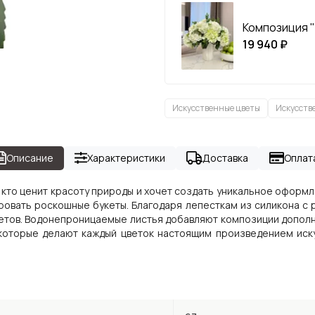
Композиция "
19 940 ₽
Искусственные цветы
Искусств
Описание
Характеристики
Доставка
Оплат
, кто ценит красоту природы и хочет создать уникальное офор
ровать роскошные букеты. Благодаря лепесткам из силикона с 
етов. Водонепроницаемые листья добавляют композиции дополн
которые делают каждый цветок настоящим произведением иску