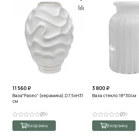
11 560 ₽
3 800 ₽
Ваза"Paseo" (керамика),D7,5хН31
Ваза стекло 18*30см
см
0
0
В корзину
В корзину