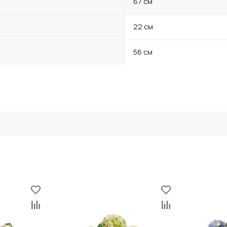
67 см
22 см
56 см