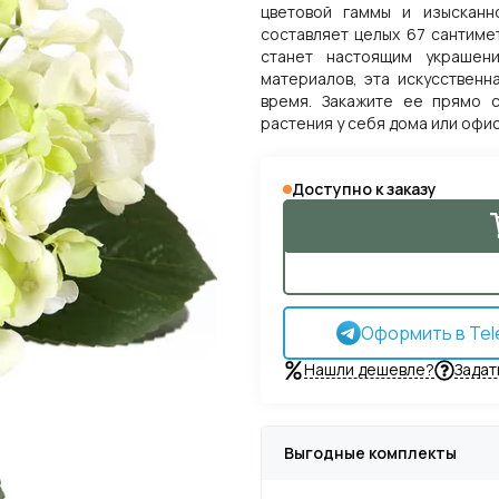
цветовой гаммы и изысканно
составляет целых 67 сантиме
станет настоящим украшени
материалов, эта искусственн
время. Закажите ее прямо 
растения у себя дома или офи
Доступно к заказу
Оформить в Tel
Нашли дешевле?
Задат
Выгодные комплекты