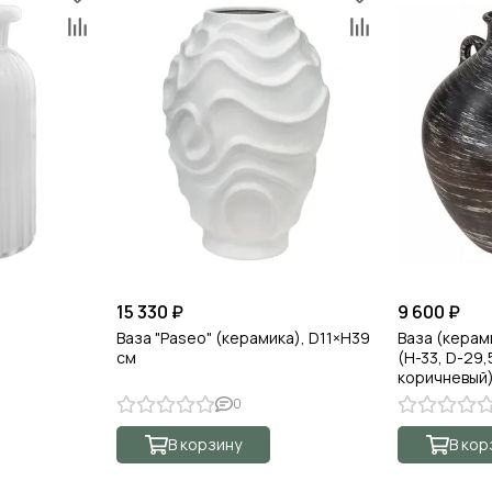
15 330 ₽
9 600 ₽
Ваза "Paseo" (керамика), D11×H39
Ваза (керам
см
(H-33, D-29,
коричневый
0
В корзину
В кор