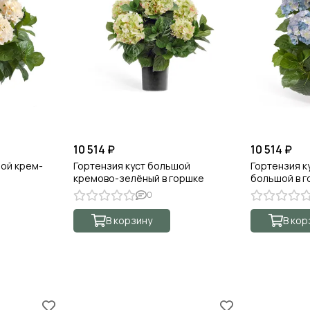
10 514 ₽
10 514 ₽
шой крем-
Гортензия куст большой
Гортензия к
кремово-зелёный в горшке
большой в 
0
В корзину
В кор