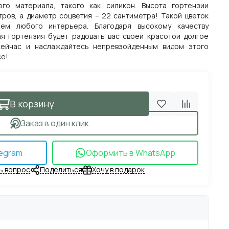
го материала, такого как силикон. Высота гортензии
тров, а диаметр соцветия – 22 сантиметра! Такой цветок
ем любого интерьера. Благодаря высокому качеству
ая гортензия будет радовать вас своей красотой долгое
сейчас и наслаждайтесь непревзойденным видом этого
се!
В корзину
Заказ в один клик
egram
Оформить в WhatsApp
ь вопрос
Поделиться
Хочу в подарок