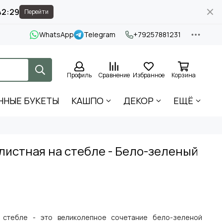
42:28
Перейти
WhatsApp
Telegram
+79257881231
Профиль
Сравнение
Избранное
Корзина
ННЫЕ БУКЕТЫ
КАШПО
ДЕКОР
ЕЩЁ
листная на стебле - Бело-зеленый
а стебле - это великолепное сочетание бело-зеленой