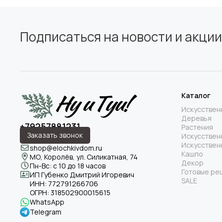
Подписаться на новости и акции
Каталог
Искусствен
Деревья
+79257881231
Растения
Заказать звонок
Искусствен
Искусствен
shop@elochkivdom.ru
Кашпо
МО, Королёв, ул. Силикатная, 74
Декор
Пн-Вс: с 10 до 18 часов
Готовые ре
ИП Губенко Дмитрий Игоревич
SALE
ИНН:
772791266706
ОГРН:
318502900015615
WhatsApp
Telegram