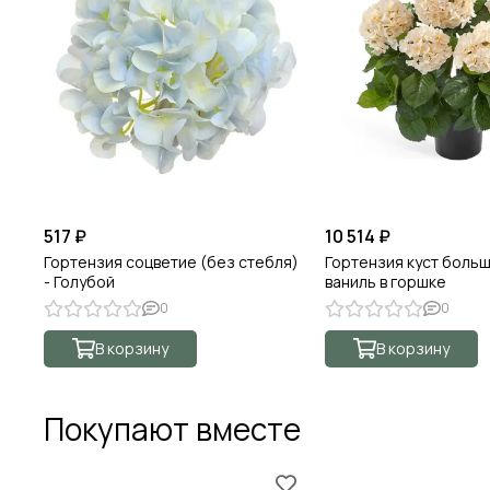
517 ₽
10 514 ₽
Гортензия соцветие (без стебля)
Гортензия куст боль
- Голубой
ваниль в горшке
0
0
В корзину
В корзину
Покупают вместе