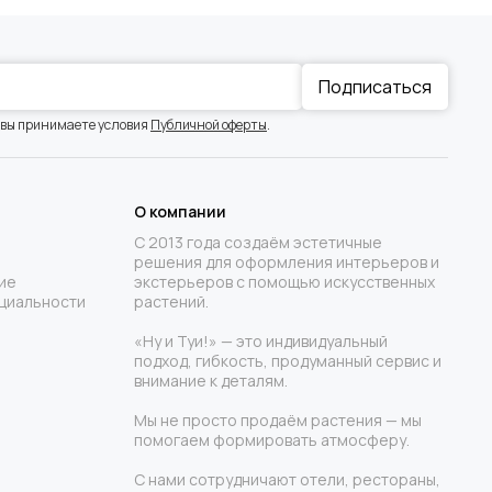
Подписаться
 вы принимаете условия
Публичной оферты
.
О компании
С 2013 года создаём эстетичные
решения для оформления интерьеров и
ие
экстерьеров с помощью искусственных
циальности
растений.
«Ну и Туи!» — это индивидуальный
подход, гибкость, продуманный сервис и
внимание к деталям.
Мы не просто продаём растения — мы
помогаем формировать атмосферу.
С нами сотрудничают отели, рестораны,