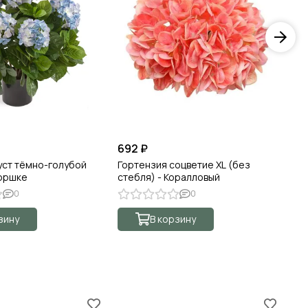
692 ₽
67
уст тёмно-голубой
Гортензия соцветие XL (без
Го
горшке
стебля) - Коралловый
ст
0
0
зину
В корзину