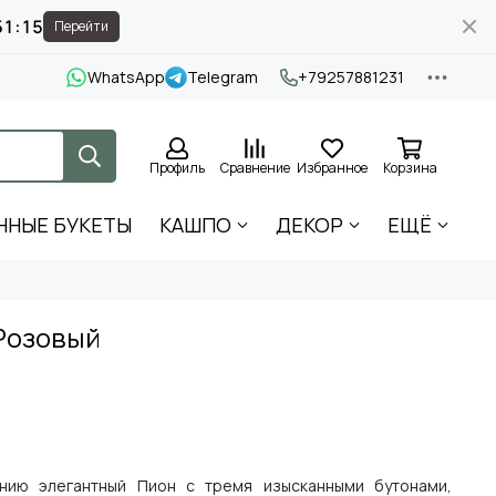
51:14
Перейти
WhatsApp
Telegram
+79257881231
Профиль
Сравнение
Избранное
Корзина
ННЫЕ БУКЕТЫ
КАШПО
ДЕКОР
ЕЩЁ
 Розовый
нию элегантный Пион с тремя изысканными бутонами,