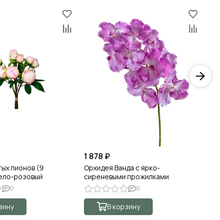
1 878 ₽
31
тых пионов (9
Орхидея Ванда с ярко-
Ор
Бело-розовый
сиреневыми прожилками
си
0
0
зину
В корзину