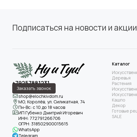
Подписаться на новости и акции
Каталог
Искусствен
Деревья
+79257881231
Растения
Заказать звонок
Искусствен
Искусствен
shop@elochkivdom.ru
Кашпо
МО, Королёв, ул. Силикатная, 74
Декор
Пн-Вс: с 10 до 18 часов
Готовые ре
ИП Губенко Дмитрий Игоревич
SALE
ИНН:
772791266706
ОГРН:
318502900015615
WhatsApp
Telegram