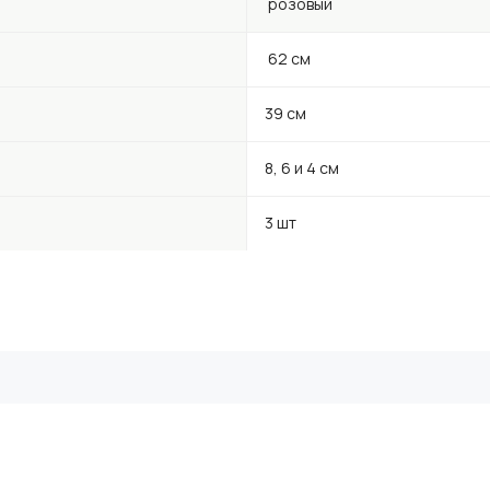
розовый
62 см
39 см
8, 6 и 4 см
3 шт