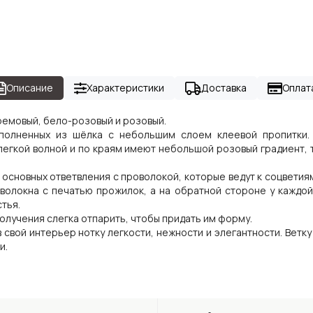
Описание
Характеристики
Доставка
Оплат
кремовый, бело-розовый и розовый.
ыполненных из шёлка с небольшим слоем клеевой пропитки.
легкой волной и по краям имеют небольшой розовый градиент, т
 основных ответвления с проволокой, которые ведут к соцветиям
олокна с печатью прожилок, а на обратной стороне у каждой
тья.
олучения слегка отпарить, чтобы придать им форму.
в свой интерьер нотку легкости, нежности и элегантности. Ветк
и.