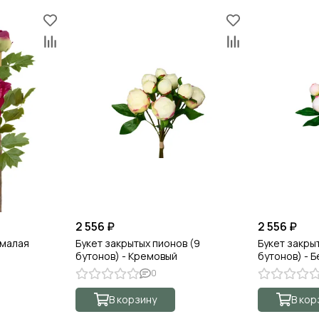
2 556 ₽
2 556 ₽
 малая
Букет закрытых пионов (9
Букет закры
бутонов) - Кремовый
бутонов) - 
0
В корзину
В кор