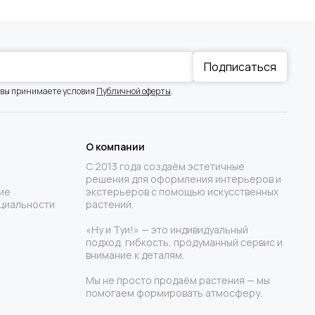
Подписаться
 вы принимаете условия
Публичной оферты
.
О компании
С 2013 года создаём эстетичные
решения для оформления интерьеров и
ие
экстерьеров с помощью искусственных
циальности
растений.
«Ну и Туи!» — это индивидуальный
подход, гибкость, продуманный сервис и
внимание к деталям.
Мы не просто продаём растения — мы
помогаем формировать атмосферу.