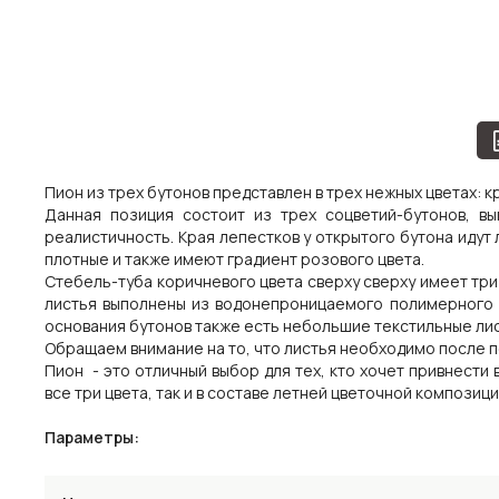
Пион из трех бутонов представлен в трех нежных цветах: 
Данная позиция состоит из трех соцветий-бутонов, в
реалистичность. Края лепестков у открытого бутона идут 
плотные и также имеют градиент розового цвета.
Стебель-туба коричневого цвета сверху сверху имеет три
листья выполнены из водонепроницаемого полимерного в
основания бутонов также есть небольшие текстильные лис
Обращаем внимание на то, что листья необходимо после п
Пион - это отличный выбор для тех, кто хочет привнести 
все три цвета, так и в составе летней цветочной композици
Параметры: