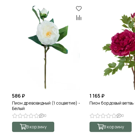
586 ₽
1 165 ₽
Пион древовидный (1 соцветие) -
Пион бордовый ветвь
Белый
0
0
В корзину
В корзину