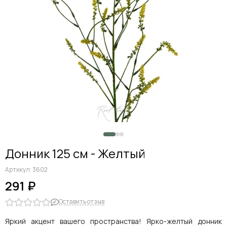
Дельфиниумы
Каллы
Гиацинты
Амариллисы
Гипсофилы
Лилии
Георгины
Альстромерии
Анемоны
Астровые
Гвоздики
Ранункулюсы
Донник 125 см - Желтый
Гладиолусы
Другие цветы
Артикул:
3602
Космеи, ромашки
291 ₽
Оставить отзыв
Яркий акцент вашего пространства! Ярко-желтый донник