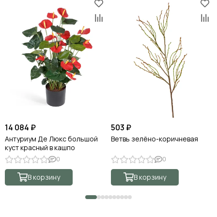
14 084 ₽
503 ₽
Антуриум Де Люкс большой
Ветвь зелёно-коричневая
куст красный в кашпо
0
0
В корзину
В корзину