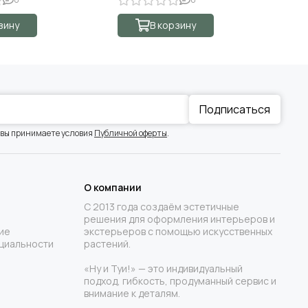
зину
В корзину
Подписаться
 вы принимаете условия
Публичной оферты
.
О компании
С 2013 года создаём эстетичные
решения для оформления интерьеров и
ие
экстерьеров с помощью искусственных
циальности
растений.
«Ну и Туи!» — это индивидуальный
подход, гибкость, продуманный сервис и
внимание к деталям.