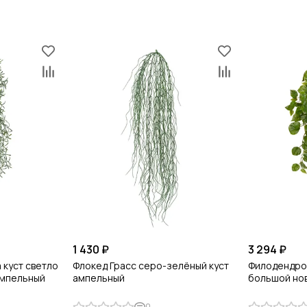
1 430 ₽
3 294 ₽
 куст светло
Флокед Грасс серо-зелёный куст
Филодендро
ампельный
ампельный
большой но
0