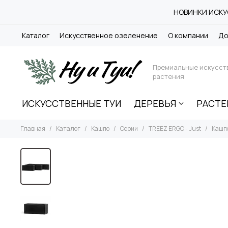
НОВИНКИ ИСКУС
Каталог
Искусственное озеленение
О компании
До
Премиальные искусст
растения
ИСКУССТВЕННЫЕ ТУИ
ДЕРЕВЬЯ
РАСТЕ
Главная
Каталог
Кашпо
Серии
TREEZ ERGO - Just
Кашпо