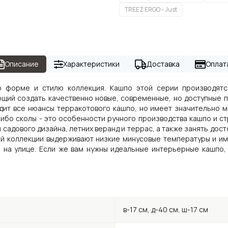
TREEZ ERGO - Just
Описание
Характеристики
Доставка
Оплат
о форме и стилю коллекция. Кашпо этой серии производятс
щий создать качественно новые, современные, но доступные п
дит все нюансы терракотового кашпо, но имеет значительно м
либо сколы - это особенности ручного производства кашпо и с
 садового дизайна, летних веранд и террас, а также занять дос
й коллекции выдерживают низкие минусовые температуры и им
о на улице. Если же вам нужны идеальные интерьерные кашпо,
в-17 см, д-40 см, ш-17 см