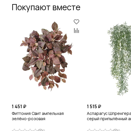
Покупают вместе
1 451 ₽
1 515 ₽
Фиттония Свит ампельная
Аспарагус Шпренгера
зелёно-розовая
серый припылённый 
0
0