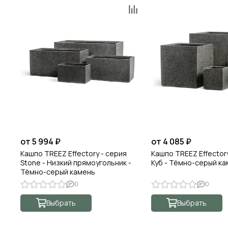
от 5 994 ₽
от 4 085 ₽
Кашпо TREEZ Effectory - серия
Кашпо TREEZ Effectory
Stone - Низкий прямоугольник -
Куб - Тёмно-серый к
Тёмно-серый камень
0
0
Выбрать
Выбрать