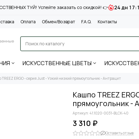
24 дн 17:
СТВЕННЫХ ТУЙ! Успейте заказать со скидкой! 👉
ставка
Оплата
Обмен/Возврат
F.A.Q.
Контакты
венные
НИЯ
ИСКУССТВЕННЫЕ ЦВЕТЫ
ИСКУССТВЕ
 TREEZ ERGO - серия Just - Узкий низкий прямоугольник - Антрацит
Кашпо TREEZ ERGO 
прямоугольник - 
Артикул:
41.1020-0031-BLCK-40
3 310 ₽
Оставить отзыв