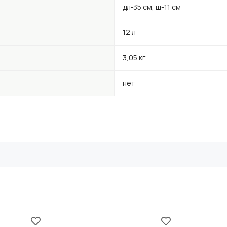
дл-35 см, ш-11 см
12 л
3,05 кг
нет