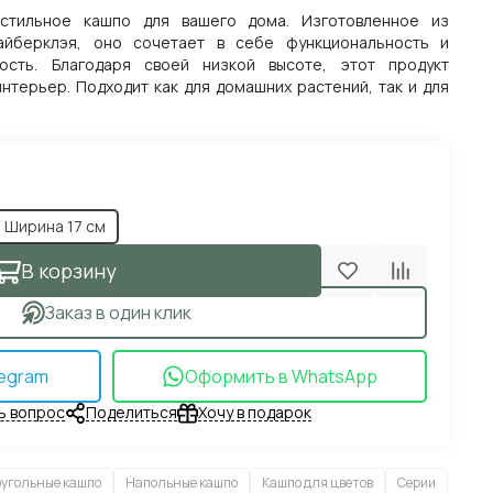
тильное кашпо для вашего дома. Изготовленное из
айберклэя, оно сочетает в себе функциональность и
ность. Благодаря своей низкой высоте, этот продукт
нтерьер. Подходит как для домашних растений, так и для
Длина 40 см, Высота 17 см, Ширина 17 см
В корзину
Заказ в один клик
egram
Оформить в WhatsApp
ь вопрос
Поделиться
Хочу в подарок
угольные кашпо
Напольные кашпо
Кашпо для цветов
Серии