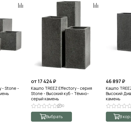
от 17 424 ₽
46 897 ₽
 - Stone -
Кашпо TREEZ Effectory - серия
Кашпо TREEZ 
амень
Stone - Высокий куб - Тёмно-
Высокий Ди
серый камень
камень
0
Выбрать
В кор