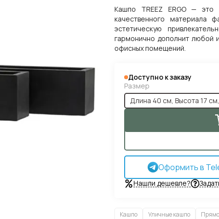
Кашпо TREEZ ERGO — это с
качественного материала ф
эстетическую привлекатель
гармонично дополнит любой и
офисных помещений.
Доступно к заказу
Размер
Оформить в Tel
Нашли дешевле?
Задат
Кашпо
Уличные кашпо
Прямо