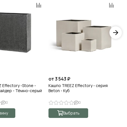
от 3 543 ₽
от
Effectory -Stone -
Кашпо TREEZ Effectory - серия
Ка
вайдер - Тёмно-серый
Beton - Куб
Ко
0
0
зину
Выбрать