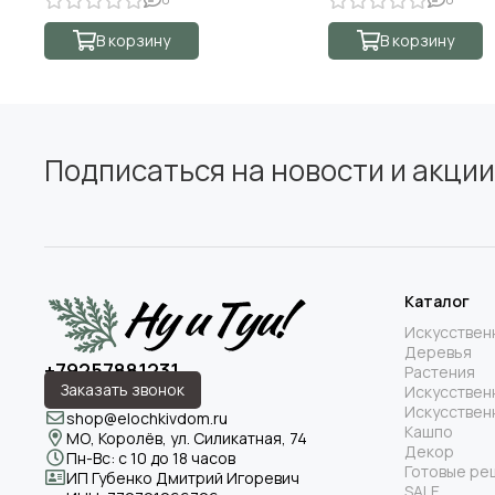
В корзину
В корзину
Подписаться на новости и акции
Каталог
Искусствен
Деревья
+79257881231
Растения
Заказать звонок
Искусствен
Искусствен
shop@elochkivdom.ru
Кашпо
МО, Королёв, ул. Силикатная, 74
Декор
Пн-Вс: с 10 до 18 часов
Готовые ре
ИП Губенко Дмитрий Игоревич
SALE