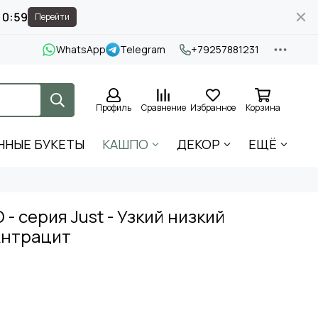
10:58
Перейти
WhatsApp
Telegram
+79257881231
Профиль
Сравнение
Избранное
Корзина
ННЫЕ БУКЕТЫ
КАШПО
ДЕКОР
ЕЩЁ
- серия Just - Узкий низкий
Антрацит