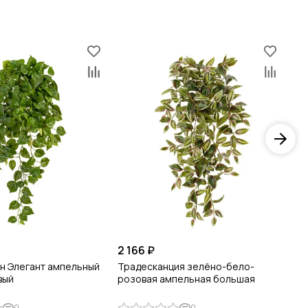
2 166 ₽
2 
н Элегант ампельный
Традесканция зелёно-бело-
Пи
вый
розовая ампельная большая
ам
0
0