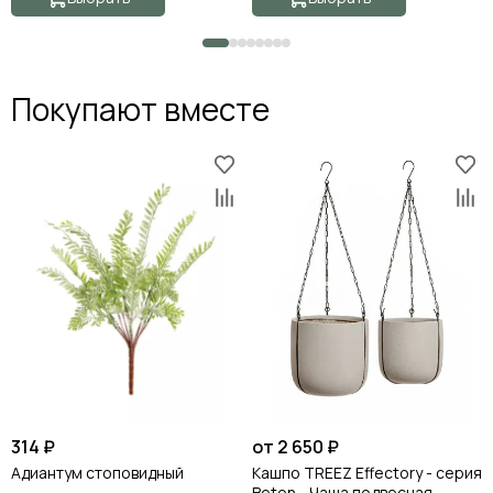
413300-01-SQ-35
Покупают вместе
314 ₽
от 2 650 ₽
Адиантум стоповидный
Кашпо TREEZ Effectory - серия
Beton - Чаша подвесная