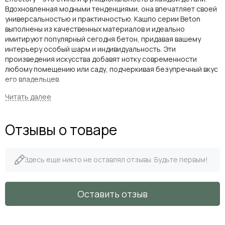
Вдохновленная модными тенденциями, она впечатляет своей
универсальностью и практичностью. Кашпо серии Beton
выполнены из качественных материалов и идеально
имитируют популярный сегодня бетон, придавая вашему
интерьеру особый шарм и индивидуальность. Эти
произведения искусства добавят нотку современности
любому помещению или саду, подчеркивая безупречный вкус
его владельцев.
Не упустите возможность создать стильный уголок природы
прямо у себя дома!
Отзывы о товаре
Параметры
Размер
в-20 см, 20х20
в-30 
Здесь еще никто не оставлял отзывы. Будьте первым!
Литраж
8 л /1,5 л
27 л /
Оставить отзыв
Вес нетто
2,2 кг
5,9 кг