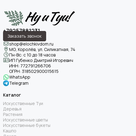
+79257881231
Заказать звонок
shop@elochkivdom.ru
МО, Королёв, ул. Силикатная, 74
Пн-Вс: с 10 до 18 часов
ИП Губенко Дмитрий Игоревич
ИНН:
772791266706
ОГРН:
318502900015615
WhatsApp
Telegram
Каталог
Искусственные Туи
Деревья
Растения
Искусственные цветы
Искусственные букеты
Кашпо