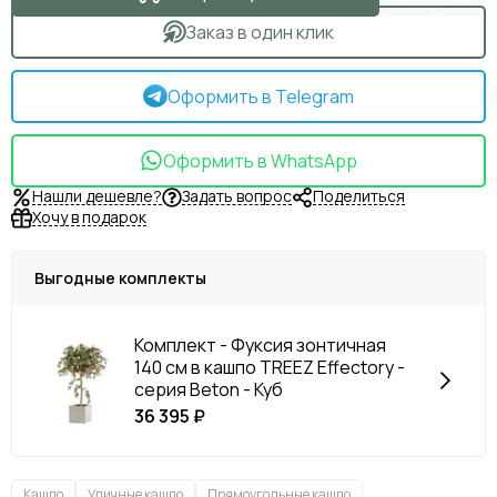
Заказ в один клик
Оформить в Telegram
Оформить в WhatsApp
Нашли дешевле?
Задать вопрос
Поделиться
Хочу в подарок
Выгодные комплекты
Комплект - Фуксия зонтичная
140 см в кашпо TREEZ Effectory -
серия Beton - Куб
36 395 ₽
Кашпо
Уличные кашпо
Прямоугольные кашпо