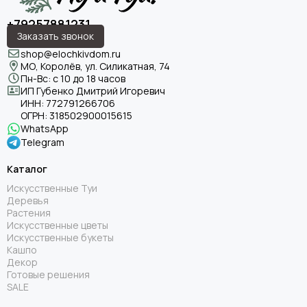
+79257881231
Заказать звонок
shop@elochkivdom.ru
МО, Королёв, ул. Силикатная, 74
Пн-Вс: с 10 до 18 часов
ИП Губенко Дмитрий Игоревич
ИНН:
772791266706
ОГРН:
318502900015615
WhatsApp
Telegram
Каталог
Искусственные Туи
Деревья
Растения
Искусственные цветы
Искусственные букеты
Кашпо
Декор
Готовые решения
SALE