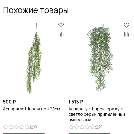
Похожие товары
500 ₽
1 515 ₽
Аспарагус Шпренгера 98см
Аспарагус Шпренгера куст
светло серый припылённый
ампельный
0
0