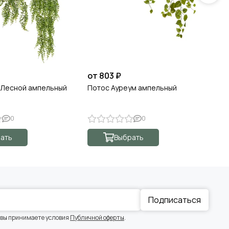
от 803 ₽
3 
 Лесной ампельный
Потос Ауреум ампельный
По
бо
0
0
ать
Выбрать
Подписаться
 вы принимаете условия
Публичной оферты
.