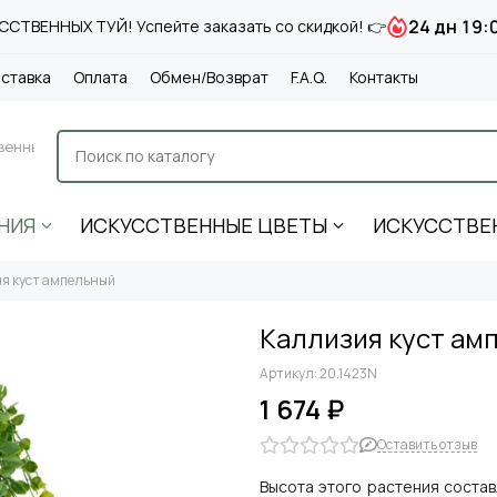
24 дн 19:
СТВЕННЫХ ТУЙ! Успейте заказать со скидкой! 👉
ставка
Оплата
Обмен/Возврат
F.A.Q.
Контакты
венные
НИЯ
ИСКУССТВЕННЫЕ ЦВЕТЫ
ИСКУССТВЕ
я куст ампельный
Каллизия куст ам
Артикул:
20.1423N
1 674 ₽
Оставить отзыв
Высота этого растения соста