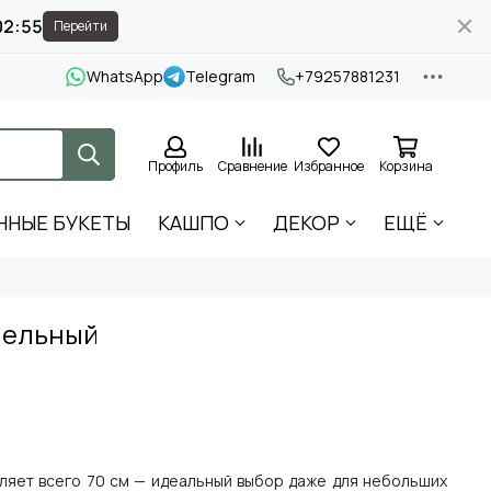
02:54
Перейти
WhatsApp
Telegram
+79257881231
Профиль
Сравнение
Избранное
Корзина
ННЫЕ БУКЕТЫ
КАШПО
ДЕКОР
ЕЩЁ
пельный
вляет всего 70 см — идеальный выбор даже для небольших