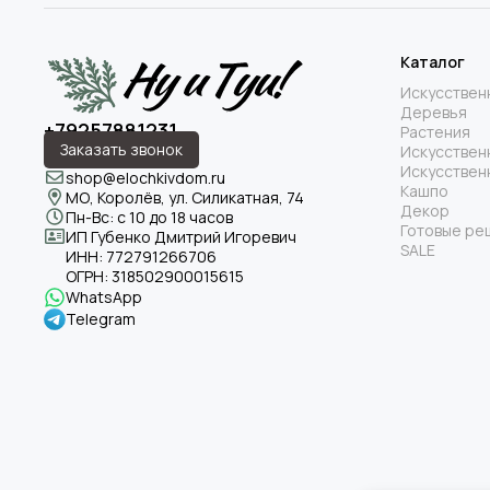
Каталог
Искусствен
Деревья
+79257881231
Растения
Заказать звонок
Искусствен
Искусствен
shop@elochkivdom.ru
Кашпо
МО, Королёв, ул. Силикатная, 74
Декор
Пн-Вс: с 10 до 18 часов
Готовые ре
ИП Губенко Дмитрий Игоревич
SALE
ИНН:
772791266706
ОГРН:
318502900015615
WhatsApp
Telegram