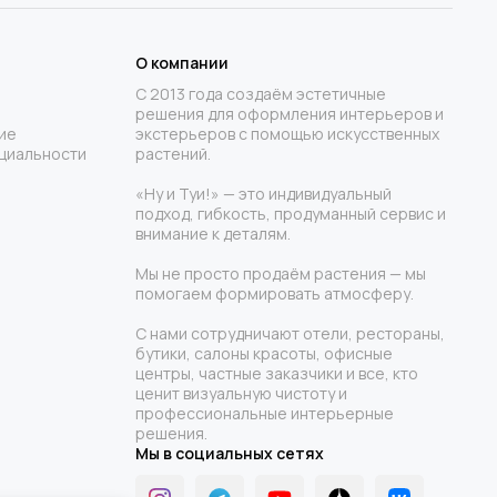
О компании
С 2013 года создаём эстетичные
решения для оформления интерьеров и
ие
экстерьеров с помощью искусственных
циальности
растений.
«Ну и Туи!» — это индивидуальный
подход, гибкость, продуманный сервис и
внимание к деталям.
Мы не просто продаём растения — мы
помогаем формировать атмосферу.
С нами сотрудничают отели, рестораны,
бутики, салоны красоты, офисные
центры, частные заказчики и все, кто
ценит визуальную чистоту и
профессиональные интерьерные
решения.
Мы в социальных сетях