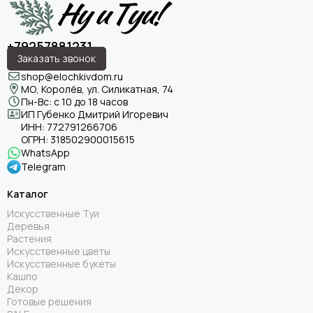
+79257881231
Заказать звонок
shop@elochkivdom.ru
МО, Королёв, ул. Силикатная, 74
Пн-Вс: с 10 до 18 часов
ИП Губенко Дмитрий Игоревич
ИНН:
772791266706
ОГРН:
318502900015615
WhatsApp
Telegram
Каталог
Искусственные Туи
Деревья
Растения
Искусственные цветы
Искусственные букеты
Кашпо
Декор
Готовые решения