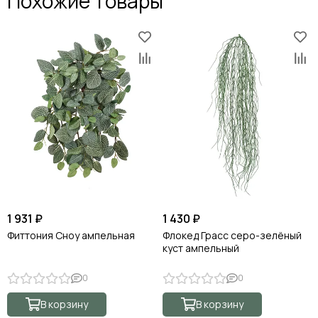
Похожие товары
1 931 ₽
1 430 ₽
Фиттония Сноу ампельная
Флокед Грасс серо-зелёный
куст ампельный
0
0
В корзину
В корзину