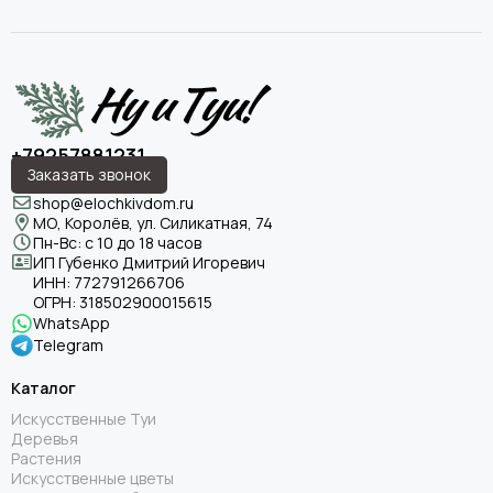
+79257881231
Заказать звонок
shop@elochkivdom.ru
МО, Королёв, ул. Силикатная, 74
Пн-Вс: с 10 до 18 часов
ИП Губенко Дмитрий Игоревич
ИНН:
772791266706
ОГРН:
318502900015615
WhatsApp
Telegram
Каталог
Искусственные Туи
Деревья
Растения
Искусственные цветы