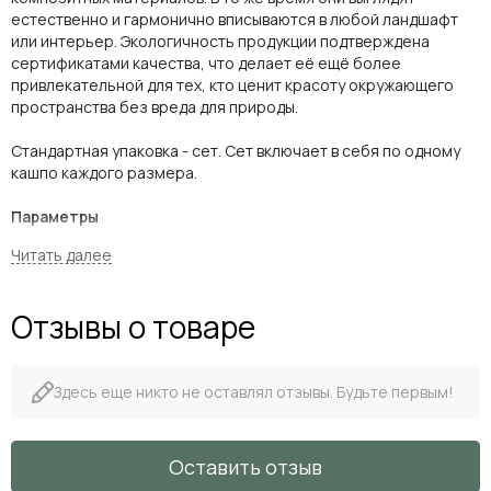
естественно и гармонично вписываются в любой ландшафт
или интерьер. Экологичность продукции подтверждена
сертификатами качества, что делает её ещё более
привлекательной для тех, кто ценит красоту окружающего
пространства без вреда для природы.
Стандартная упаковка - сет. Сет включает в себя по одному
кашпо каждого размера.
Параметры
Размер
в-20 см, 20х20 см
в-30 
Отзывы о товаре
Технический горшок,
в-14 см, 13,5х13,5 см
в-21 
размер
Здесь еще никто не оставлял отзывы. Будьте первым!
Литраж
8 л/1,5 л
27 л/8
Вес нетто
2,2 кг
5,9 кг
Оставить отзыв