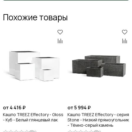
Габариты коробки
43*43*65
43*43
Похожие товары
ВНИМАНИЕ! Размер 60х60х60х см поставляется без
технического горшка.
от 4 416 ₽
от 5 994 ₽
Кашпо TREEZ Effectory - Gloss
Кашпо TREEZ Effectory - серия
- Куб - Белый глянцевый лак
Stone - Низкий прямоугольник
- Тёмно-серый камень