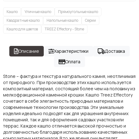
Кашпо
Уличные кашпо
Прямоугольные кашпо
Квадратные кашпо
Напольные кашпо
Серии
Кашпо для цветов
TREEZ Effectory - Stone
Описание
Характеристики
Доставка
Оплата
Stone – фактура и текстура натурального камня, неотличимая
от природного. При производстве этих кашпо используется
композитный материал, состоящий более чем на половину из
мелкофракционной каменной крошки. Кашпо Treez Effectory
сочетают в себе элегантность природных материалов и
современные технологии производства. Эти уникальные
изделия идеально подходят как для украшения внутренних
помещений, так и для оформления садовых участков или
террас. Каждое кашпо отличается высокой прочностью и
долговечностью благодаря использованию качественных
композитных материалов. В то же время они выглядят