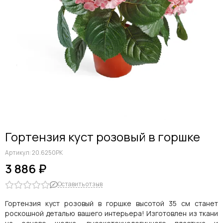
Дельфиниумы
Каллы
Гиацинты
Амариллисы
Гипсофилы
Лилии
Георгины
Альстромерии
Анемоны
Астровые
Гвоздики
Гортензия куст розовый в горшке
Ранункулюсы
Гладиолусы
Артикул:
20.6250PK
Другие цветы
3 886 ₽
Космеи, ромашки
Оставить отзыв
Гортензия куст розовый в горшке высотой 35 см станет
роскошной деталью вашего интерьера! Изготовлен из ткани