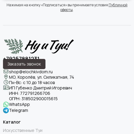
Нажимая на кнопку «Подписаться» вы принимаете условия
Публичной
оферты
.
+79257881231
Заказать звонок
shop@elochkivdom.ru
МО, Королёв, ул. Силикатная, 74
Пн-Вс: с 10 до 18 часов
ИП Губенко Дмитрий Игоревич
ИНН:
772791266706
ОГРН:
318502900015615
WhatsApp
Telegram
Каталог
Искусственные Туи