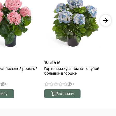
10 514 ₽
13
уст большой розовый
Гортензия куст тёмно-голубой
Го
большой в горшке
зе
0
0
зину
В корзину