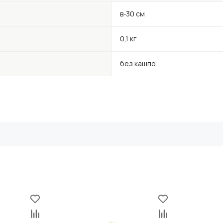
в-30 см
0,1 кг
без кашпо