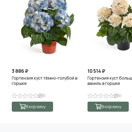
3 886 ₽
10 514 ₽
Гортензия куст тёмно-голубой в
Гортензия куст боль
горшке
ваниль в горшке
0
0
В корзину
В корзину