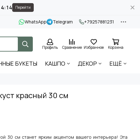
14:12
Перейти
WhatsApp
Telegram
+79257881231
Профиль
Сравнение
Избранное
Корзина
ННЫЕ БУКЕТЫ
КАШПО
ДЕКОР
ЕЩЁ
куст красный 30 см
той 30 см станет ярким акцентом вашего интерьера! Эта