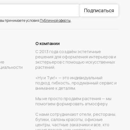
Подписаться
 вы принимаете условия
Публичной оферты
.
О компании
С 2013 года создаём эстетичные
решения для оформления интерьеров и
ие
экстерьеров с помощью искусственных
циальности
растений.
«Ну и Туи!» — это индивидуальный
подход, гибкость, продуманный сервис и
внимание к деталям.
Мы не просто продаём растения — мы
помогаем формировать атмосферу.
С нами сотрудничают отели, рестораны,
бутики, салоны красоты, офисные
центры, частные заказчики и все, кто
ценит визуальную чистоту и