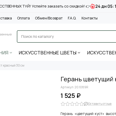
24 дн 05:
СТВЕННЫХ ТУЙ! Успейте заказать со скидкой! 👉
ставка
Оплата
Обмен/Возврат
F.A.Q.
Контакты
венные
НИЯ
ИСКУССТВЕННЫЕ ЦВЕТЫ
ИСКУССТВЕ
ст красный 30 см
Герань цветущий 
Артикул:
20.1089R
1 525 ₽
Оставить отзыв
Герань «цветущий куст» высо