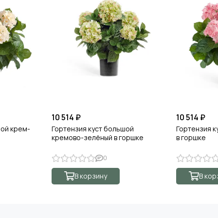
10 514 ₽
10 514 ₽
шой крем-
Гортензия куст большой
Гортензия к
кремово-зелёный в горшке
в горшке
0
В корзину
В кор