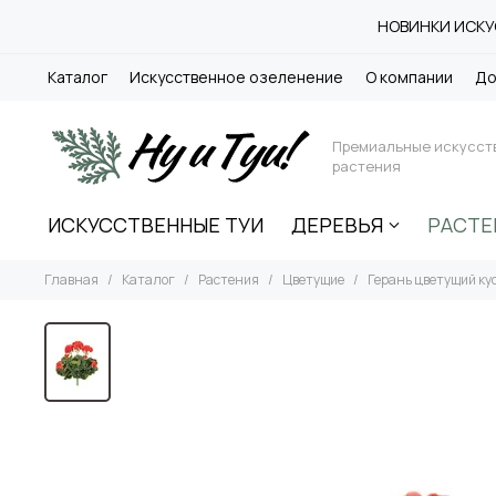
НОВИНКИ ИСКУС
Каталог
Искусственное озеленение
О компании
До
Премиальные искусст
растения
ИСКУССТВЕННЫЕ ТУИ
ДЕРЕВЬЯ
РАСТЕ
Главная
Каталог
Растения
Цветущие
Герань цветущий ку