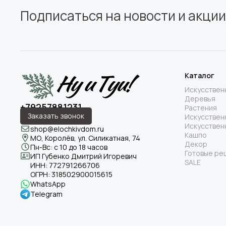
Подписаться на новости и акции
Каталог
Искусствен
Деревья
+79257881231
Растения
Заказать звонок
Искусствен
Искусствен
shop@elochkivdom.ru
Кашпо
МО, Королёв, ул. Силикатная, 74
Декор
Пн-Вс: с 10 до 18 часов
Готовые ре
ИП Губенко Дмитрий Игоревич
SALE
ИНН:
772791266706
ОГРН:
318502900015615
WhatsApp
Telegram