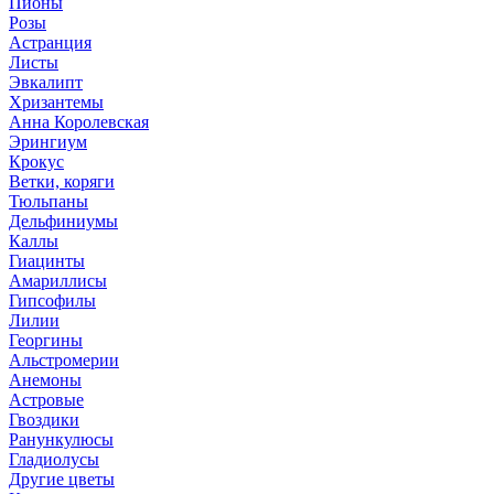
Пионы
Розы
Астранция
Листы
Эвкалипт
Хризантемы
Анна Королевская
Эрингиум
Крокус
Ветки, коряги
Тюльпаны
Дельфиниумы
Каллы
Гиацинты
Амариллисы
Гипсофилы
Лилии
Георгины
Альстромерии
Анемоны
Астровые
Гвоздики
Ранункулюсы
Гладиолусы
Другие цветы