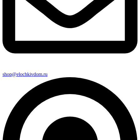
shop@elochkivdom.ru