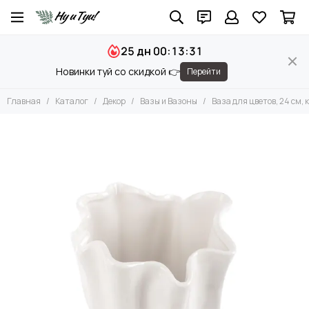
Декор
25 дн 00:13:30
Все товары
Новинки туй со скидкой 👉
Перейти
Вазы и Вазоны
Чаши и Подносы
Главная
Каталог
Декор
Вазы и Вазоны
Ваза для цветов, 24 см,
Подсвечники
Фигуры
Камни