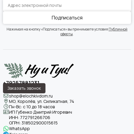
Подписаться
Нажимая на кнопку «Подписаться» вы принимаете условия
Публичной
оферты
.
+79257881231
Заказать звонок
shop@elochkivdom.ru
МО, Королёв, ул. Силикатная, 74
Пн-Вс: с 10 до 18 часов
ИП Губенко Дмитрий Игоревич
ИНН:
772791266706
ОГРН:
318502900015615
WhatsApp