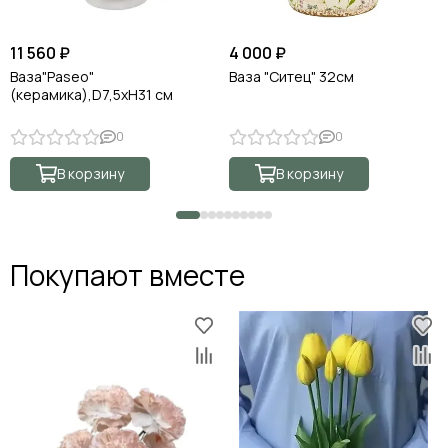
11 560 ₽
4 000 ₽
Ваза"Paseo"
Ваза "Ситец" 32см
(керамика),D7,5хН31 см
0
0
В корзину
В корзину
Покупают вместе